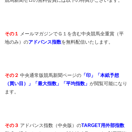
競馬新聞ゼロの無料会員には以下の特典がございます。
その１
メールマガジンでＧ１を含む中央競馬全重賞（平
地のみ）の
アドバンス指数
を無料配信いたします。
その２
中央通常版競馬新聞ページの
「印」「本紙予想
（買い目）」「最大指数」「平均指数」
が閲覧可能になり
ます。
その３
アドバンス指数（中央版）の
TARGET用外部指数