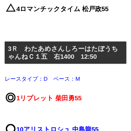
4ロマンチックタイム 松戸政55
3Ｒ わたあめさんしろーはたぼうち
ゃんねＣ１五 右1400 12:50
レースタイプ：D ペース：M
1リプレット 柴田勇55
10アリストロシュ 中島龍55