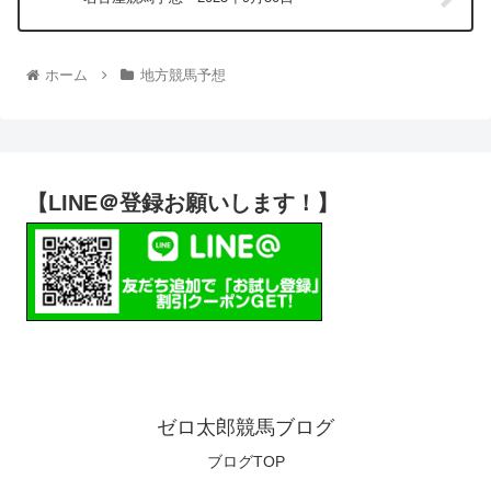
ホーム
地方競馬予想
【LINE＠登録お願いします！】
ゼロ太郎競馬ブログ
ブログTOP