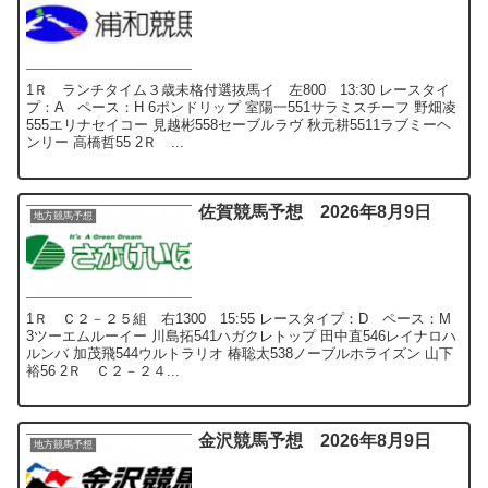
1Ｒ ランチタイム３歳未格付選抜馬イ 左800 13:30 レースタイ
プ：A ペース：H 6ポンドリップ 室陽一551サラミスチーフ 野畑凌
555エリナセイコー 見越彬558セーブルラヴ 秋元耕5511ラブミーヘ
ンリー 高橋哲55 2Ｒ ...
佐賀競馬予想 2026年8月9日
地方競馬予想
1Ｒ Ｃ２－２５組 右1300 15:55 レースタイプ：D ペース：M
3ツーエムルーイー 川島拓541ハガクレトップ 田中直546レイナロハ
ルンバ 加茂飛544ウルトラリオ 椿聡太538ノーブルホライズン 山下
裕56 2Ｒ Ｃ２－２４...
金沢競馬予想 2026年8月9日
地方競馬予想