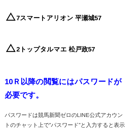
7スマートアリオン 平瀬城57
2トップタルマエ 松戸政57
10Ｒ以降の閲覧にはパスワードが
必要です。
パスワードは競馬新聞ゼロのLINE公式アカウン
トのチャット上で”パスワード”と入力すると表示