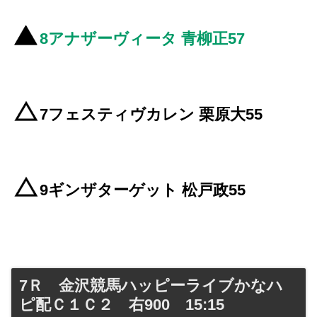
8アナザーヴィータ 青柳正57
7フェスティヴカレン 栗原大55
9ギンザターゲット 松戸政55
7Ｒ 金沢競馬ハッピーライブかなハ
ピ配Ｃ１Ｃ２ 右900 15:15