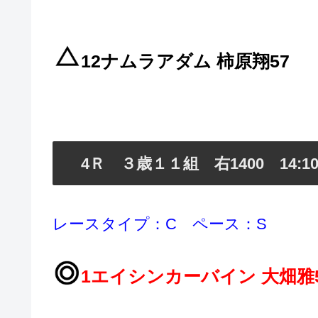
12ナムラアダム 柿原翔57
4Ｒ ３歳１１組 右1400 14:1
レースタイプ：C ペース：S
1エイシンカーバイン 大畑雅