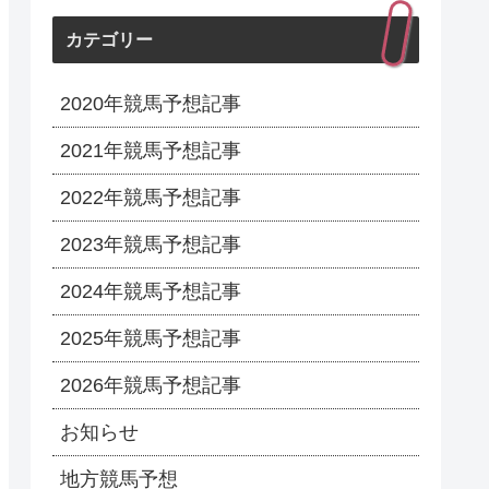
カテゴリー
2020年競馬予想記事
2021年競馬予想記事
2022年競馬予想記事
2023年競馬予想記事
2024年競馬予想記事
2025年競馬予想記事
2026年競馬予想記事
お知らせ
地方競馬予想