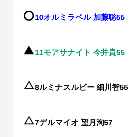
10オルミラベル 加藤聡55
11モアサナイト 今井貴55
8ルミナスルビー 細川智55
7デルマイオ 望月洵57