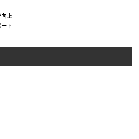
が向上
ポート