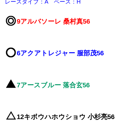
レースタイプ：A ペース：H
9アルバソーレ 桑村真56
6アクアトレジャー 服部茂56
7アースブルー 落合玄56
12キボウハホウショウ 小杉亮56