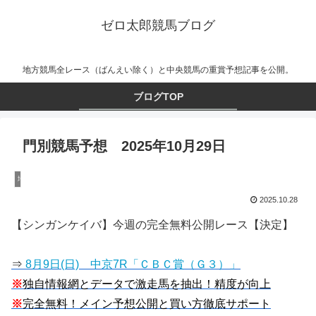
ゼロ太郎競馬ブログ
地方競馬全レース（ばんえい除く）と中央競馬の重賞予想記事を公開。
ブログTOP
門別競馬予想 2025年10月29日
地方競馬予想
2025.10.28
【シンガンケイバ】今週の完全無料公開レース【決定】
⇒
8月9日(日) 中京7R「ＣＢＣ賞（Ｇ３）」
※
独自情報網とデータで激走馬を抽出！精度が向上
※
完全無料！メイン予想公開と買い方徹底サポート