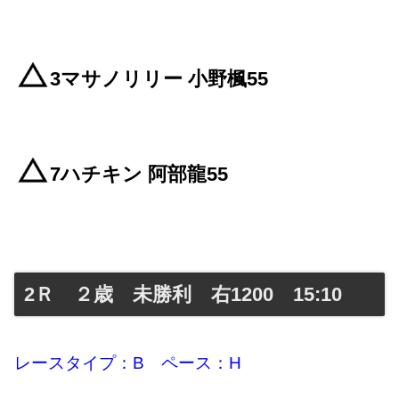
3マサノリリー 小野楓55
7ハチキン 阿部龍55
2Ｒ ２歳 未勝利 右1200 15:10
レースタイプ：B ペース：H