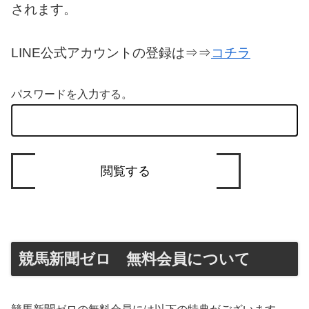
されます。
LINE公式アカウントの登録は⇒⇒
コチラ
パスワードを入力する。
競馬新聞ゼロ 無料会員について