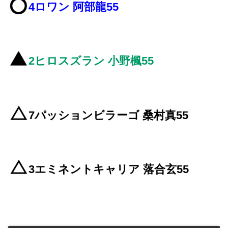
4ロワン 阿部龍55
2ヒロスズラン 小野楓55
7パッションビラーゴ 桑村真55
3エミネントキャリア 落合玄55