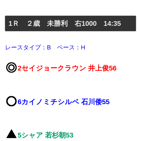
1Ｒ ２歳 未勝利 右1000 14:35
レースタイプ：B ペース：H
2セイジョークラウン 井上俊56
6カイノミチシルベ 石川倭55
5シャア 若杉朝53