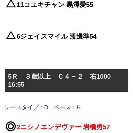
11コユキチャン 黒澤愛55
6ジェイスマイル 渡邊準54
5Ｒ ３歳以上 Ｃ４－２ 右1000
16:55
レースタイプ：D ペース：H
2ニシノエンデヴァー 岩橋勇57