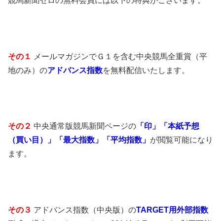
競馬新聞ゼロの無料会員には以下の特典がございます。
その１
メールマガジンでＧ１を含む中央競馬全重賞（平
地のみ）の
アドバンス指数
を無料配信いたします。
その２
中央通常版競馬新聞ページの
「印」「本紙予想
（買い目）」「最大指数」「平均指数」
が閲覧可能になり
ます。
その３
アドバンス指数（中央版）の
TARGET用外部指数