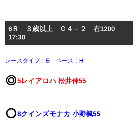
6Ｒ ３歳以上 Ｃ４－２ 右1200
17:30
レースタイプ：B ペース：H
5レイアロハ 松井伸55
8クインズモナカ 小野楓55