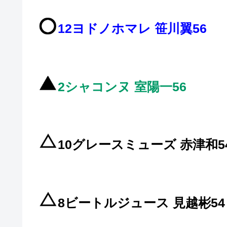
12ヨドノホマレ 笹川翼56
2シャコンヌ 室陽一56
10グレースミューズ 赤津和5
8ビートルジュース 見越彬54