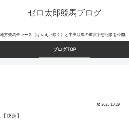
ゼロ太郎競馬ブログ
地方競馬全レース（ばんえい除く）と中央競馬の重賞予想記事を公開。
ブログTOP
2025.10.29
ス【決定】