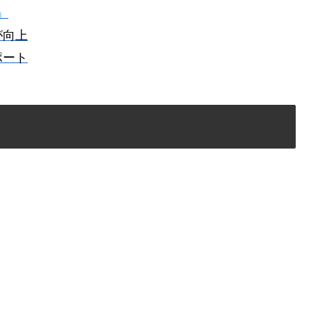
」
が向上
ポート