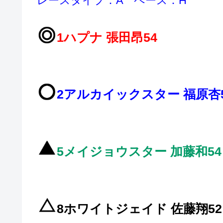
レースタイプ：A ペース：H
1ハプナ 張田昂54
2アルカイックスター 福原杏
5メイジョウスター 加藤和54
8ホワイトジェイド 佐藤翔52