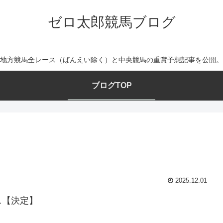
ゼロ太郎競馬ブログ
地方競馬全レース（ばんえい除く）と中央競馬の重賞予想記事を公開。
ブログTOP
2025.12.01
ス【決定】