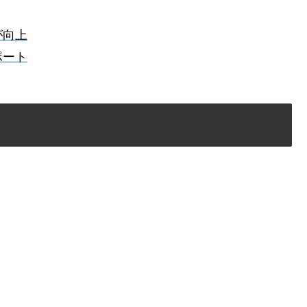
が向上
ポート