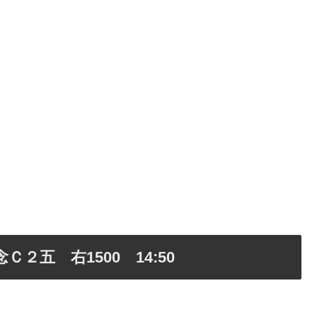
２五 右1500 14:50