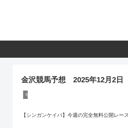
金沢競馬予想 2025年12月2日
地方競馬予想
【シンガンケイバ】今週の完全無料公開レー