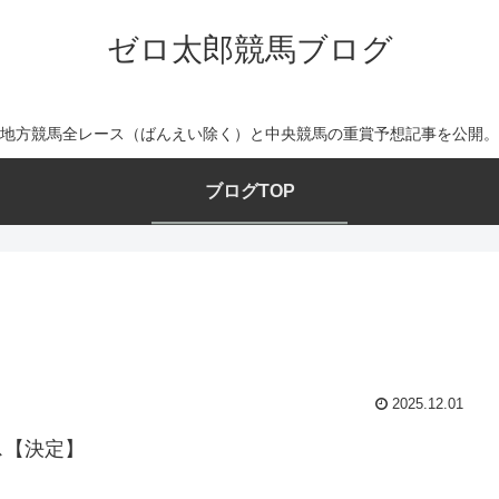
ゼロ太郎競馬ブログ
地方競馬全レース（ばんえい除く）と中央競馬の重賞予想記事を公開。
ブログTOP
2025.12.01
ス【決定】