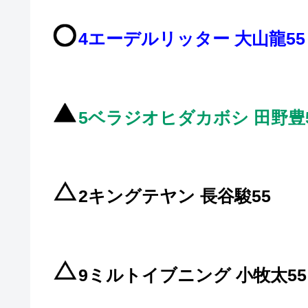
4エーデルリッター 大山龍55
5ベラジオヒダカボシ 田野豊
2キングテヤン 長谷駿55
9ミルトイブニング 小牧太55