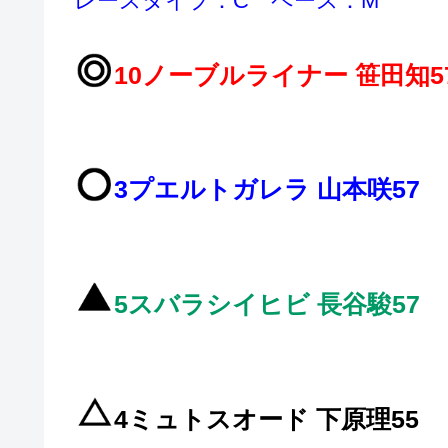
レースタイプ：C ペース：M
10ノーブルライナー 笹田知5
3プエルトガレラ 山本咲57
5スバラシイヒビ 長谷駿57
4ミュトスオード 下原理55