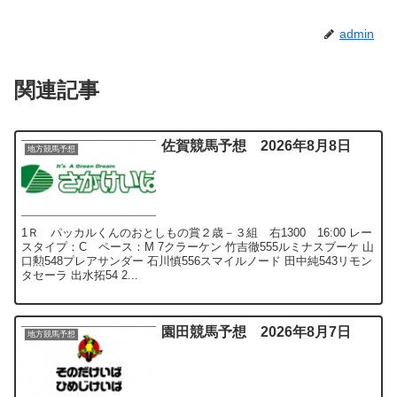
admin
関連記事
佐賀競馬予想 2026年8月8日
地方競馬予想
1Ｒ パッカルくんのおとしもの賞２歳－３組 右1300 16:00 レー
スタイプ：C ペース：M 7クラーケン 竹吉徹555ルミナスブーケ 山
口勲548プレアサンダー 石川慎556スマイルノード 田中純543リモン
タセーラ 出水拓54 2...
園田競馬予想 2026年8月7日
地方競馬予想