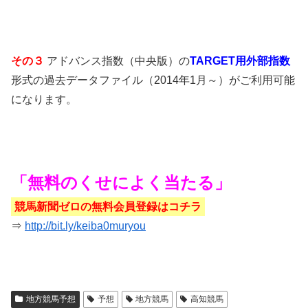
その３
アドバンス指数（中央版）の
TARGET用外部指数
形式の過去データファイル（2014年1月～）がご利用可能
になります。
「無料のくせによく当たる」
競馬新聞ゼロの無料会員登録はコチラ
⇒
http://bit.ly/keiba0muryou
地方競馬予想
予想
地方競馬
高知競馬