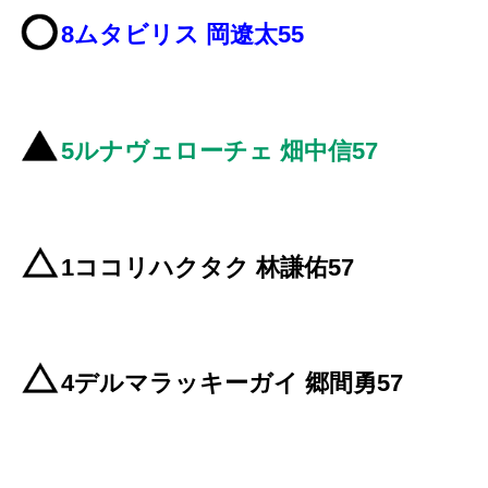
8ムタビリス 岡遼太55
5ルナヴェローチェ 畑中信57
1ココリハクタク 林謙佑57
4デルマラッキーガイ 郷間勇57