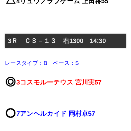
4リュウノラブゲーム 上田将55
3Ｒ Ｃ３－１３ 右1300 14:30
レースタイプ：B ペース：S
3コスモルーテウス 宮川実57
7アンヘルカイド 岡村卓57