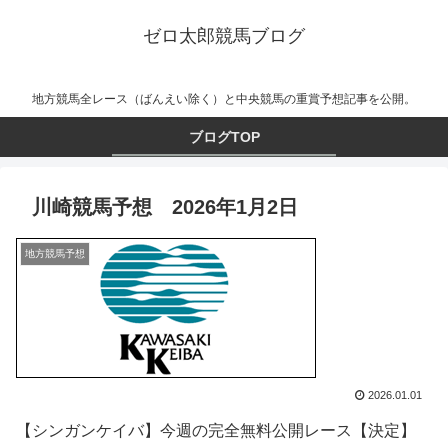
ゼロ太郎競馬ブログ
地方競馬全レース（ばんえい除く）と中央競馬の重賞予想記事を公開。
ブログTOP
川崎競馬予想 2026年1月2日
地方競馬予想
2026.01.01
【シンガンケイバ】今週の完全無料公開レース【決定】