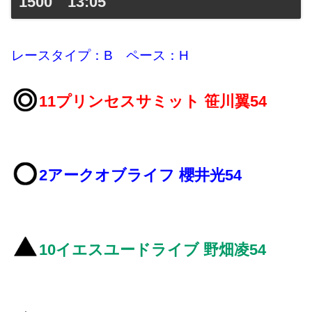
1500 13:05
レースタイプ：B ペース：H
11プリンセスサミット 笹川翼54
2アークオブライフ 櫻井光54
10イエスユードライブ 野畑凌54