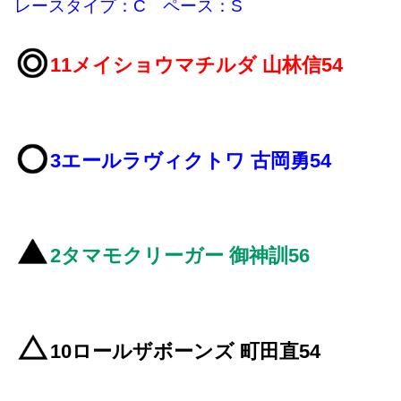
レースタイプ：C ペース：S
11メイショウマチルダ 山林信54
3エールラヴィクトワ 古岡勇54
2タマモクリーガー 御神訓56
10ロールザボーンズ 町田直54