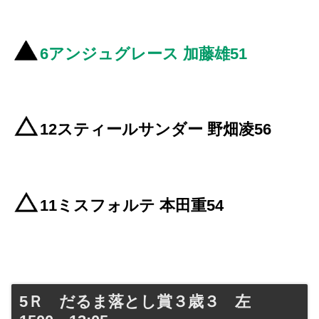
6アンジュグレース 加藤雄51
12スティールサンダー 野畑凌56
11ミスフォルテ 本田重54
5Ｒ だるま落とし賞３歳３ 左