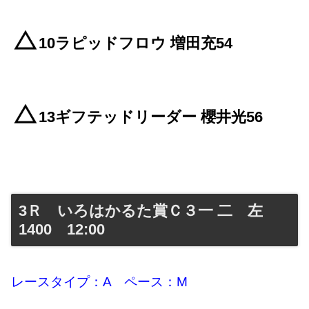
10ラピッドフロウ 増田充54
13ギフテッドリーダー 櫻井光56
3Ｒ いろはかるた賞Ｃ３一 二 左
1400 12:00
レースタイプ：A ペース：M