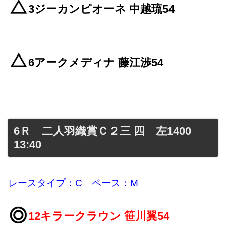
3ジーカンピオーネ 中越琉54
6アークメディナ 藤江渉54
6Ｒ 二人羽織賞Ｃ２三 四 左1400
13:40
レースタイプ：C ペース：M
12キラークラウン 笹川翼54