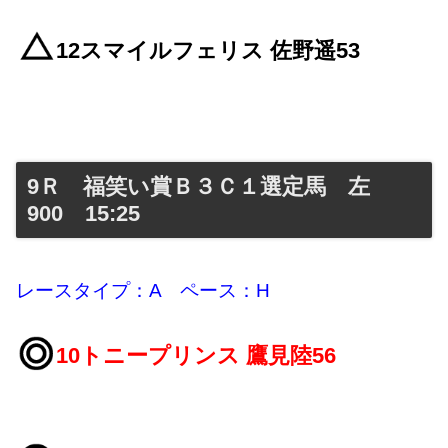
12スマイルフェリス 佐野遥53
9Ｒ 福笑い賞Ｂ３Ｃ１選定馬 左
900 15:25
レースタイプ：A ペース：H
10トニープリンス 鷹見陸56