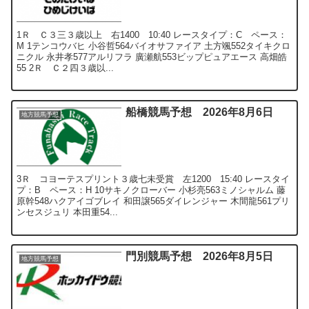
1Ｒ Ｃ３三３歳以上 右1400 10:40 レースタイプ：C ペース：
M 1テンコウバヒ 小谷哲564バイオサファイア 土方颯552タイキクロ
ニクル 永井孝577アルリフラ 廣瀬航553ビップピュアエース 高畑皓
55 2Ｒ Ｃ２四３歳以...
船橋競馬予想 2026年8月6日
地方競馬予想
3Ｒ コヨーテスプリント３歳七未受賞 左1200 15:40 レースタイ
プ：B ペース：H 10サキノクローバー 小杉亮563ミノシャルム 藤
原幹548ハクアイゴブレイ 和田譲565ダイレンジャー 木間龍561プリ
ンセスジュリ 本田重54...
門別競馬予想 2026年8月5日
地方競馬予想