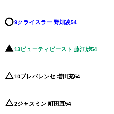
9クライスラー 野畑凌54
13ビューティビースト 藤江渉54
10プレパレンセ 増田充54
2ジャスミン 町田直54