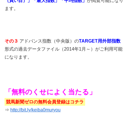
（買い目）」「最大指数」「平均指数」
が閲覧可能になり
ます。
その３
アドバンス指数（中央版）の
TARGET用外部指数
形式の過去データファイル（2014年1月～）がご利用可能
になります。
「無料のくせによく当たる」
競馬新聞ゼロの無料会員登録はコチラ
⇒
http://bit.ly/keiba0muryou