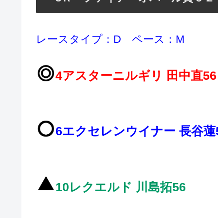
レースタイプ：D ペース：M
4アスターニルギリ 田中直56
6エクセレンウイナー 長谷蓮
10レクエルド 川島拓56