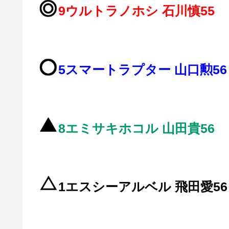
9ウルトラノホシ 石川慎55
5スマートラプター 山口勲56
8エミサキホコル 山田貴56
1エスシーアルベル 飛田愛56