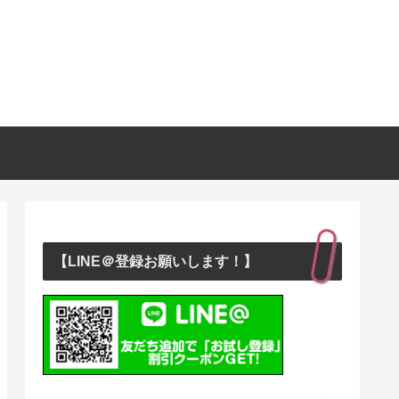
【LINE＠登録お願いします！】