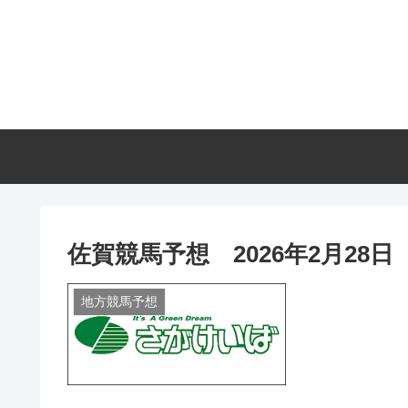
佐賀競馬予想 2026年2月28日
地方競馬予想