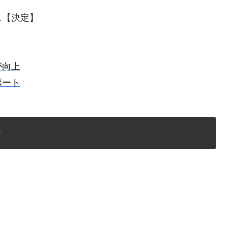
ス【決定】
が向上
ポート
0