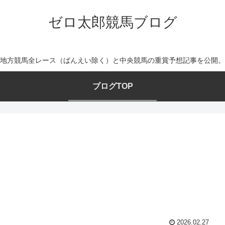
ゼロ太郎競馬ブログ
地方競馬全レース（ばんえい除く）と中央競馬の重賞予想記事を公開。
ブログTOP
2026.02.27