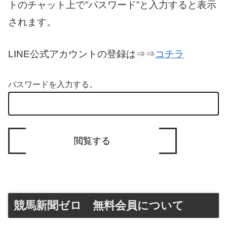
トのチャット上で”パスワード”と入力すると表示
されます。
LINE公式アカウントの登録は⇒⇒
コチラ
パスワードを入力する。
競馬新聞ゼロ 無料会員について