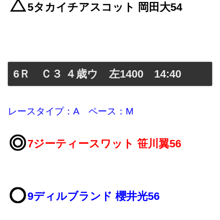
5タカイチアスコット 岡田大54
6Ｒ Ｃ３ ４歳ウ 左1400 14:40
レースタイプ：A ペース：M
7ジーティースワット 笹川翼56
9ディルブランド 櫻井光56