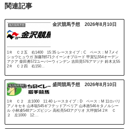
関連記事
金沢競馬予想 2026年8月10日
地方競馬予想
1Ｒ Ｃ２五 右1400 15:35 レースタイプ：C ペース：M 7メイ
ショウヒュウガ 加藤翔571クイーンオブロード 甲賀弘554オーデン
アクア 柴田勇572ユーバーウィンデン 吉田晃576アマソナ 鈴木太55
2Ｒ Ｃ２四 右150...
盛岡競馬予想 2026年8月10日
地方競馬予想
1Ｒ Ｃ２ 左1000 11:40 レースタイプ：D ペース：M 11ロバリ
アノキセキ 山本聡545ギフテッドアベリア 山本政546キタノルシー
ル 小林凌548アンズビジン 高松亮543アグリオ 大坪慎54 2Ｒ Ｃ
２ 左1000 12:...