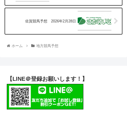
佐賀競馬予想 2026年2月28日
ホーム
地方競馬予想
【LINE＠登録お願いします！】