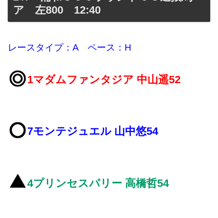
ア 左800 12:40
レースタイプ：A ペース：H
1マダムファンタジア 中山遥52
7モンテジュエル 山中悠54
4プリンセスパリー 高橋哲54