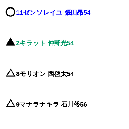
11ゼンソレイユ 張田昂54
2キラット 仲野光54
8モリオン 西啓太54
9マナラナキラ 石川倭56