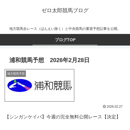
ゼロ太郎競馬ブログ
地方競馬全レース（ばんえい除く）と中央競馬の重賞予想記事を公開。
ブログTOP
浦和競馬予想 2026年2月28日
地方競馬予想
2026.02.27
【シンガンケイバ】今週の完全無料公開レース【決定】