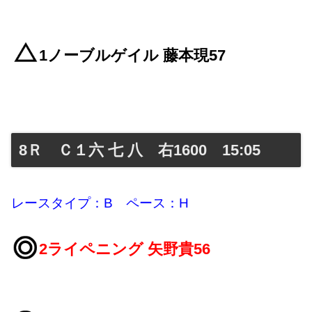
1ノーブルゲイル 藤本現57
8Ｒ Ｃ１六 七 八 右1600 15:05
レースタイプ：B ペース：H
2ライペニング 矢野貴56