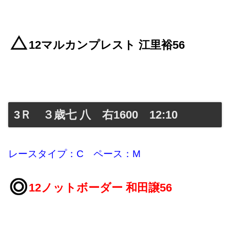
12マルカンプレスト 江里裕56
3Ｒ ３歳七 八 右1600 12:10
レースタイプ：C ペース：M
12ノットボーダー 和田譲56