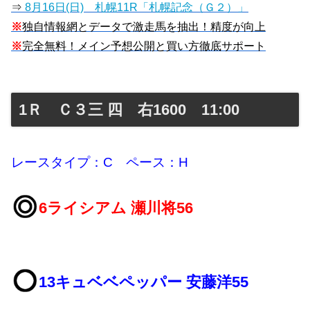
⇒
8月16日(日) 札幌11R「札幌記念（Ｇ２）」
※
独自情報網とデータで激走馬を抽出！精度が向上
※
完全無料！メイン予想公開と買い方徹底サポート
1Ｒ Ｃ３三 四 右1600 11:00
レースタイプ：C ペース：H
6ライシアム 瀬川将56
13キュベベペッパー 安藤洋55