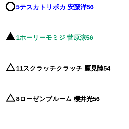
5テスカトリポカ 安藤洋56
1ホーリーモミジ 菅原涼56
11スクラッチクラッチ 鷹見陸54
8ローゼンブルーム 櫻井光56