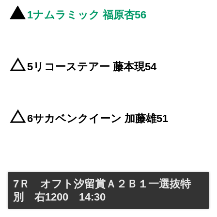
1ナムラミック 福原杏56
5リコーステアー 藤本現54
6サカベンクイーン 加藤雄51
7Ｒ オフト汐留賞Ａ２Ｂ１一選抜特
別 右1200 14:30