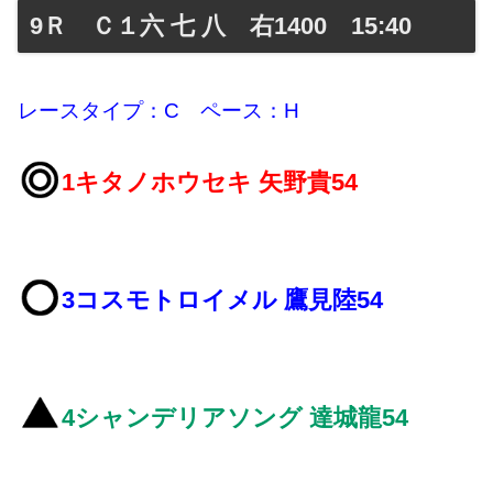
9Ｒ Ｃ１六 七 八 右1400 15:40
レースタイプ：C ペース：H
1キタノホウセキ 矢野貴54
3コスモトロイメル 鷹見陸54
4シャンデリアソング 達城龍54