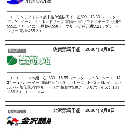
1Ｒ ランチタイム３歳未格付選抜馬イ 左800 13:30 レースタイ
プ：A ペース：H 6ポンドリップ 室陽一551サラミスチーフ 野畑凌
555エリナセイコー 見越彬558セーブルラヴ 秋元耕5511ラブミーヘ
ンリー 高橋哲55 2Ｒ ...
佐賀競馬予想 2026年8月9日
地方競馬予想
1Ｒ Ｃ２－２５組 右1300 15:55 レースタイプ：D ペース：M
3ツーエムルーイー 川島拓541ハガクレトップ 田中直546レイナロハ
ルンバ 加茂飛544ウルトラリオ 椿聡太538ノーブルホライズン 山下
裕56 2Ｒ Ｃ２－２４...
金沢競馬予想 2026年8月9日
地方競馬予想