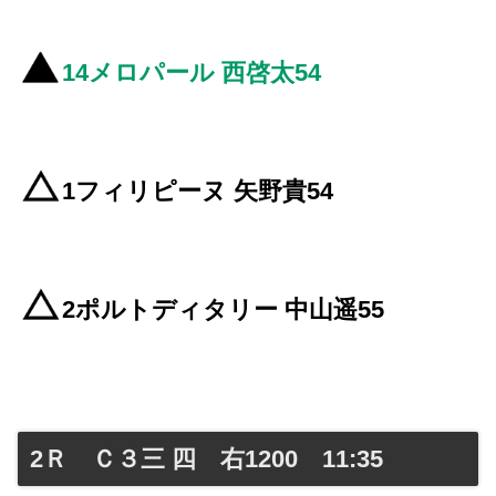
14メロパール 西啓太54
1フィリピーヌ 矢野貴54
2ポルトディタリー 中山遥55
2Ｒ Ｃ３三 四 右1200 11:35