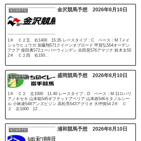
金沢競馬予想 2026年8月10日
地方競馬予想
1Ｒ Ｃ２五 右1400 15:35 レースタイプ：C ペース：M 7メイ
ショウヒュウガ 加藤翔571クイーンオブロード 甲賀弘554オーデン
アクア 柴田勇572ユーバーウィンデン 吉田晃576アマソナ 鈴木太55
2Ｒ Ｃ２四 右150...
盛岡競馬予想 2026年8月10日
地方競馬予想
1Ｒ Ｃ２ 左1000 11:40 レースタイプ：D ペース：M 11ロバリ
アノキセキ 山本聡545ギフテッドアベリア 山本政546キタノルシー
ル 小林凌548アンズビジン 高松亮543アグリオ 大坪慎54 2Ｒ Ｃ
２ 左1000 12:...
浦和競馬予想 2026年8月10日
地方競馬予想