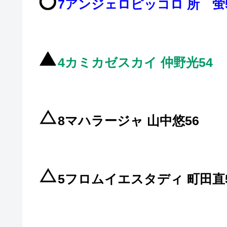
7アンジェロピッコロ 所 蛍
4カミカゼスカイ 仲野光54
8マハラージャ 山中悠56
5フロムイエスタディ 町田直