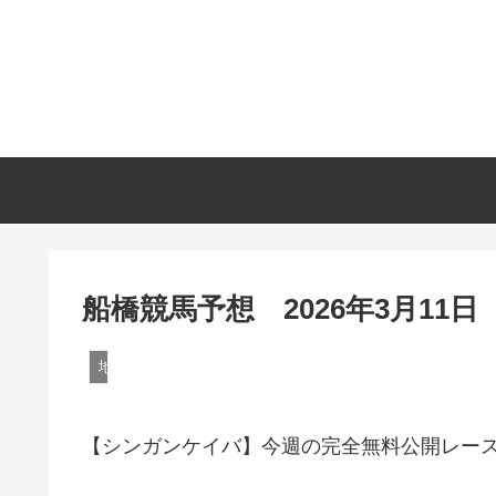
船橋競馬予想 2026年3月11日
地方競馬予想
【シンガンケイバ】今週の完全無料公開レー