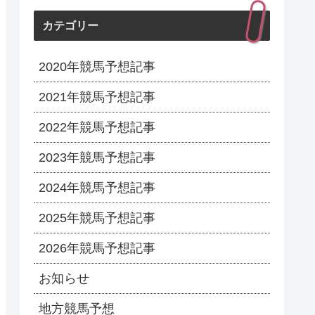
カテゴリー
2020年競馬予想記事
2021年競馬予想記事
2022年競馬予想記事
2023年競馬予想記事
2024年競馬予想記事
2025年競馬予想記事
2026年競馬予想記事
お知らせ
地方競馬予想