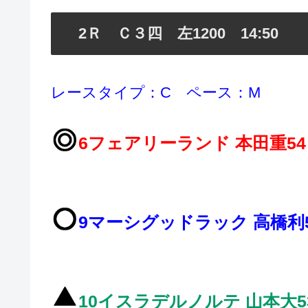
2Ｒ Ｃ３四 左1200 14:50
レースタイプ：C ペース：M
6フェアリーランド 本田重54
9マーシグッドラック 高橋利
10イスラデルノルテ 山本大5