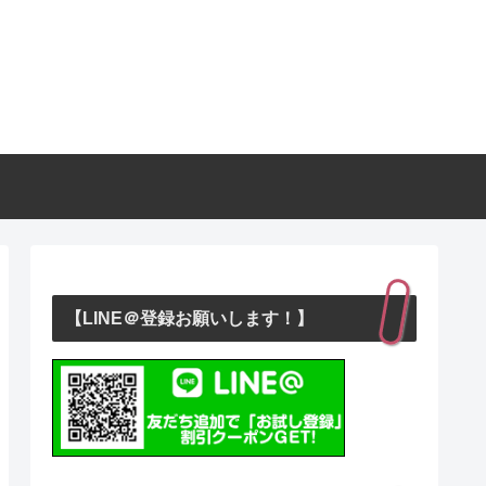
【LINE＠登録お願いします！】