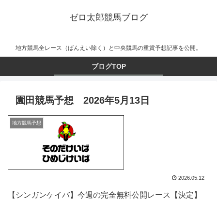
ゼロ太郎競馬ブログ
地方競馬全レース（ばんえい除く）と中央競馬の重賞予想記事を公開。
ブログTOP
園田競馬予想 2026年5月13日
地方競馬予想
2026.05.12
【シンガンケイバ】今週の完全無料公開レース【決定】