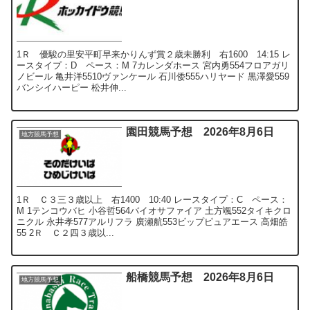
1Ｒ 優駿の里安平町早来かりんず賞２歳未勝利 右1600 14:15 レ
ースタイプ：D ペース：M 7カレンダホース 宮内勇554フロアガリ
ノビール 亀井洋5510ヴァンケール 石川倭555ハリヤード 黒澤愛559
バンシイハーピー 松井伸...
園田競馬予想 2026年8月6日
地方競馬予想
1Ｒ Ｃ３三３歳以上 右1400 10:40 レースタイプ：C ペース：
M 1テンコウバヒ 小谷哲564バイオサファイア 土方颯552タイキクロ
ニクル 永井孝577アルリフラ 廣瀬航553ビップピュアエース 高畑皓
55 2Ｒ Ｃ２四３歳以...
船橋競馬予想 2026年8月6日
地方競馬予想