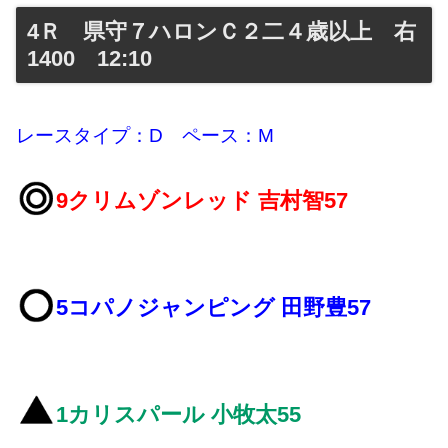
4Ｒ 県守７ハロンＣ２二４歳以上 右
1400 12:10
レースタイプ：D ペース：M
9クリムゾンレッド 吉村智57
5コパノジャンピング 田野豊57
1カリスパール 小牧太55