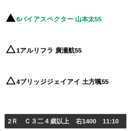
6バイアスペクター 山本太55
1アルリフラ 廣瀬航55
4ブリッジジェイアイ 土方颯55
2Ｒ Ｃ３二４歳以上 右1400 11:10