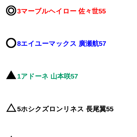
3マーブルヘイロー 佐々世55
8エイユーマックス 廣瀬航57
1アドーネ 山本咲57
5ホシクズロンリネス 長尾翼55