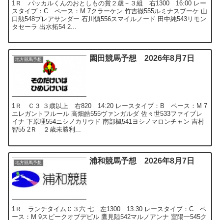
1Ｒ パッカルくんのおとしもの賞２歳－３組 右1300 16:00 レー
スタイプ：C ペース：M 7クラーケン 竹吉徹555ルミナスブーケ 山
口勲548プレアサンダー 石川慎556スマイルノード 田中純543リモン
タセーラ 出水拓54 2...
園田競馬予想 2026年8月7日
地方競馬予想
1Ｒ Ｃ３ ３歳以上 右820 14:20 レースタイプ：B ペース：M 7
エレガントフルール 高畑皓555ヴァンガルダ 佐々世533ファイブレ
イナ 下原理554ニシノカリウド 南部楓541ヨシノマロンチャン 吉村
智55 2Ｒ ２歳未勝利...
浦和競馬予想 2026年8月7日
地方競馬予想
1Ｒ ランチタイムＣ３六 七 左1300 13:30 レースタイプ：C ペ
ース：M 9スピークオブデビル 鷹見陸542マルノアンナ 室陽一545ク