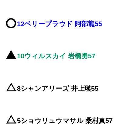
12ベリープラウド 阿部龍55
10ウィルスカイ 岩橋勇57
8シャンアリーズ 井上瑛55
5ショウリュウマサル 桑村真57