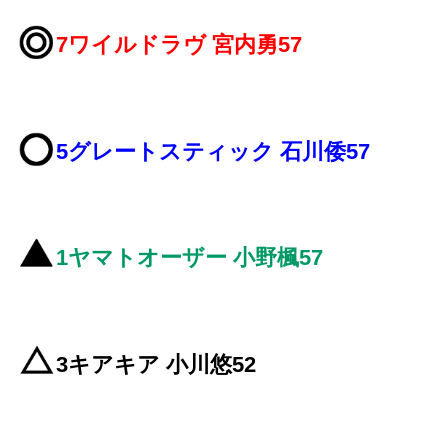
7ワイルドラヴ 宮内勇57
5グレートスティック 石川倭57
1ヤマトオーザー 小野楓57
3キアキア 小川悠52