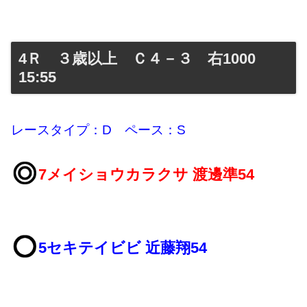
4Ｒ ３歳以上 Ｃ４－３ 右1000
15:55
レースタイプ：D ペース：S
7メイショウカラクサ 渡邊準54
5セキテイビビ 近藤翔54