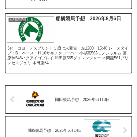
船橋競馬予想 2026年8月6日
地方競馬予想
3Ｒ コヨーテスプリント３歳七未受賞 左1200 15:40 レースタイ
プ：B ペース：H 10サキノクローバー 小杉亮563ミノシャルム 藤
原幹548ハクアイゴブレイ 和田譲565ダイレンジャー 木間龍561プリ
ンセスジュリ 本田重54...
園田競馬予想 2026年5月13日
川崎競馬予想 2026年5月14日