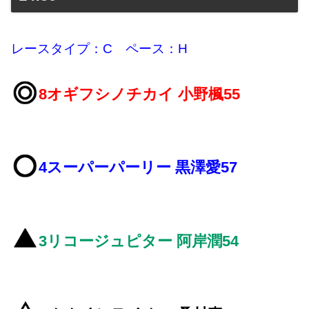
レースタイプ：C ペース：H
8オギフシノチカイ 小野楓55
4スーパーパーリー 黒澤愛57
3リコージュピター 阿岸潤54