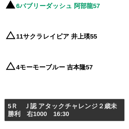
6バブリーダッシュ 阿部龍57
11サクラレイピア 井上瑛55
4モーモーブルー 吉本隆57
5Ｒ Ｊ認 アタックチャレンジ２歳未
勝利 右1000 16:30