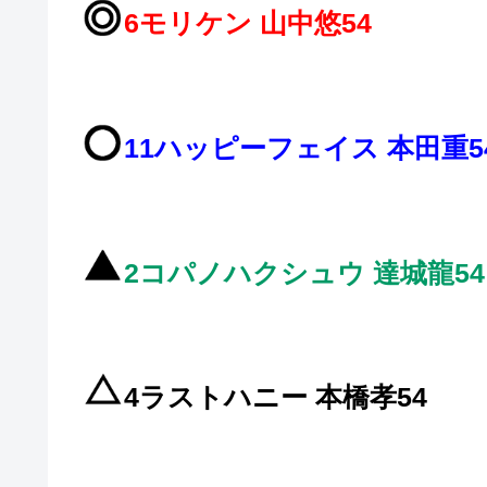
6モリケン 山中悠54
11ハッピーフェイス 本田重5
2コパノハクシュウ 達城龍54
4ラストハニー 本橋孝54