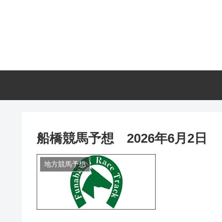
船橋競馬予想 2026年6月2日
地方競馬予想