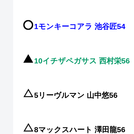
1モンキーコアラ 池谷匠54
10イチザペガサス 西村栄56
5リーヴルマン 山中悠56
8マックスハート 澤田龍56