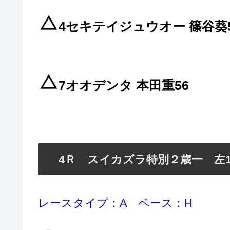
4セキテイジュウオー 篠谷葵
7オオデンタ 本田重56
4Ｒ スイカズラ特別２歳一 左120
レースタイプ：A ペース：H