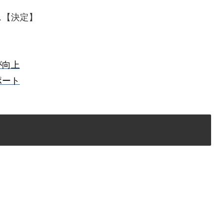
ス【決定】
が向上
ポート