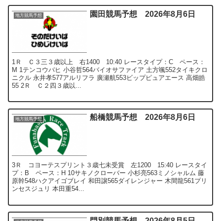
園田競馬予想 2026年8月6日
地方競馬予想
1Ｒ Ｃ３三３歳以上 右1400 10:40 レースタイプ：C ペース：
M 1テンコウバヒ 小谷哲564バイオサファイア 土方颯552タイキクロ
ニクル 永井孝577アルリフラ 廣瀬航553ビップピュアエース 高畑皓
55 2Ｒ Ｃ２四３歳以...
船橋競馬予想 2026年8月6日
地方競馬予想
3Ｒ コヨーテスプリント３歳七未受賞 左1200 15:40 レースタイ
プ：B ペース：H 10サキノクローバー 小杉亮563ミノシャルム 藤
原幹548ハクアイゴブレイ 和田譲565ダイレンジャー 木間龍561プリ
ンセスジュリ 本田重54...
門別競馬予想 2026年8月5日