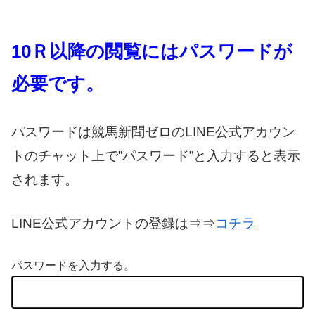
10Ｒ以降の閲覧にはパスワードが
必要です。
パスワードは競馬新聞ゼロのLINE公式アカウン
トのチャット上で”パスワード”と入力すると表示
されます。
LINE公式アカウントの登録は⇒⇒
コチラ
パスワードを入力する。