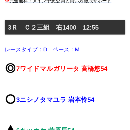
※
完全無料！メイン予想公開と買い方徹底サポート
3Ｒ Ｃ２三組 右1400 12:55
レースタイプ：D ペース：M
7ワイドマルガリータ 高橋悠54
3ニシノタマユラ 岩本怜54