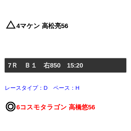
4マケン 高松亮56
7Ｒ Ｂ１ 右850 15:20
レースタイプ：D ペース：H
6コスモタラゴン 高橋悠56