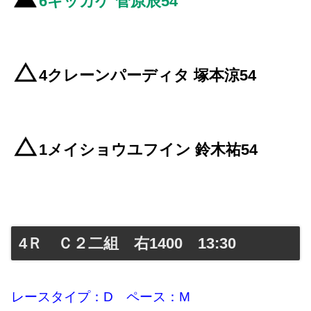
6キッカケ 菅原辰54
4クレーンパーディタ 塚本涼54
1メイショウユフイン 鈴木祐54
4Ｒ Ｃ２二組 右1400 13:30
レースタイプ：D ペース：M