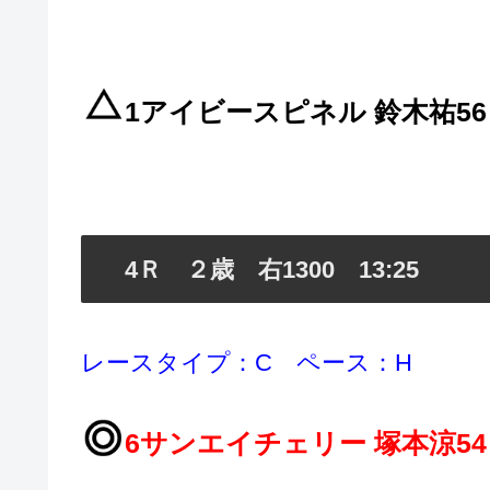
1アイビースピネル 鈴木祐56
4Ｒ ２歳 右1300 13:25
レースタイプ：C ペース：H
6サンエイチェリー 塚本涼54