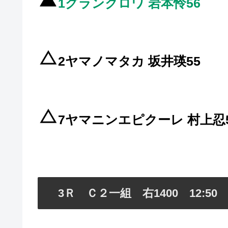
1グランクロワ 岩本怜56
2ヤマノマタカ 坂井瑛55
7ヤマニンエピクーレ 村上忍
3Ｒ Ｃ２一組 右1400 12:50