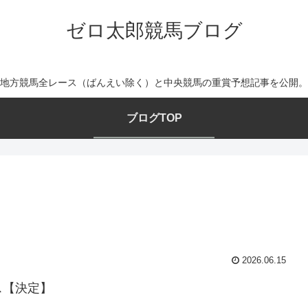
ゼロ太郎競馬ブログ
地方競馬全レース（ばんえい除く）と中央競馬の重賞予想記事を公開。
ブログTOP
2026.06.15
ス【決定】