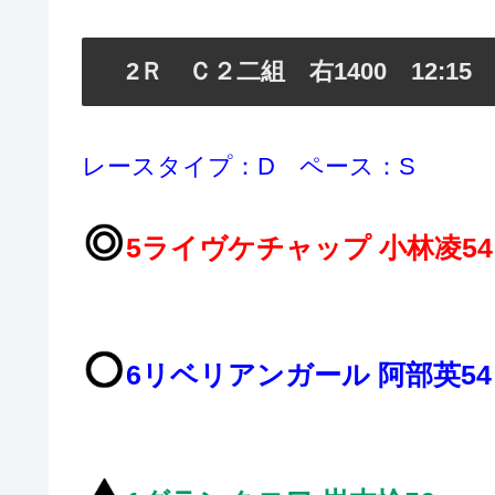
2Ｒ Ｃ２二組 右1400 12:15
レースタイプ：D ペース：S
5ライヴケチャップ 小林凌54
6リベリアンガール 阿部英54