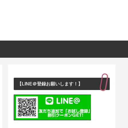
【LINE＠登録お願いします！】