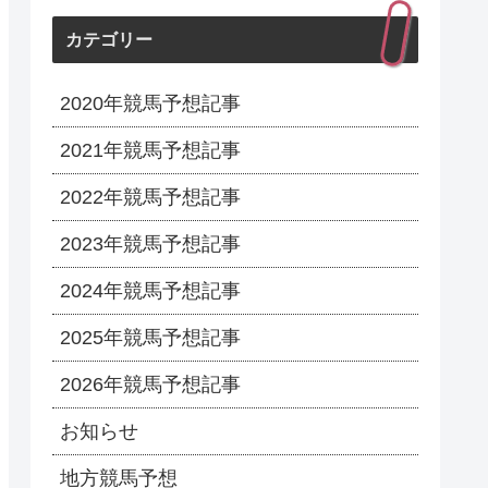
カテゴリー
2020年競馬予想記事
2021年競馬予想記事
2022年競馬予想記事
2023年競馬予想記事
2024年競馬予想記事
2025年競馬予想記事
2026年競馬予想記事
お知らせ
地方競馬予想