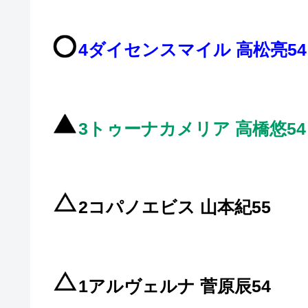
4ダイセンスマイル 高松亮54
3トゥーナカメリア 高橋悠54
2コパノエビス 山本紀55
1アルヴェルナ 菅原辰54