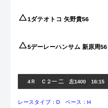
1ダテオトコ 矢野貴56
5デーレーハンサム 新原周56
4Ｒ Ｃ２一 二 左1400 16:15
レースタイプ：D ペース：H