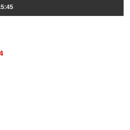
:45
4