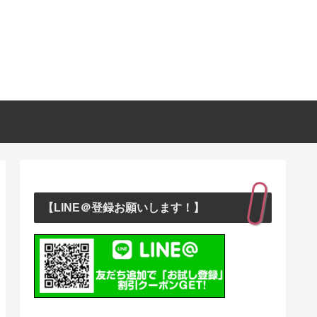
【LINE＠登録お願いします！】