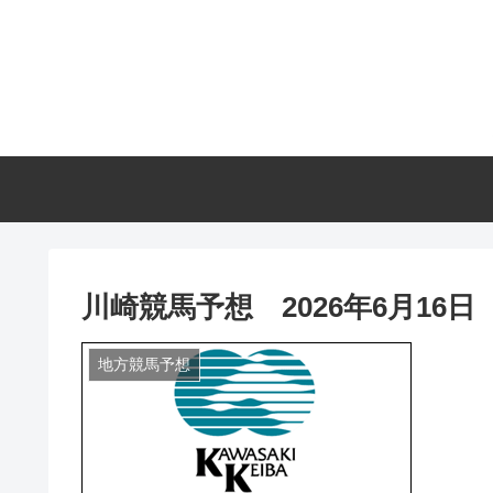
川崎競馬予想 2026年6月16日
地方競馬予想