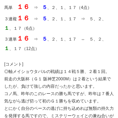
１６
５
馬単
⇒
、２、１、１７（4点）
１６
５
３連複
⇒
、２、１、１７ ⇒ ５、２、
１
、１７（6点）
１６
５
３連単
⇒
、２、１、１７ ⇔ ５、２、
１
、１７（12点）
[コメント]
◎軸メイショウタバルの戦績は１４戦５勝、２着１回。
前走の大阪杯（Ｇ１ 阪神芝2000M）は２着という結果で
したが、負けて強しの内容だったかと思います。
コノ馬、昨年のこのレースの勝ち馬ですが、昨年は７番人
気ながら逃げ切って初のＧ１勝ちを収めています。
とにかく自分のペースの逃げに持ち込めれば無類の持久力
を発揮する馬ですので、ミステリーウェイとの兼ね合いが