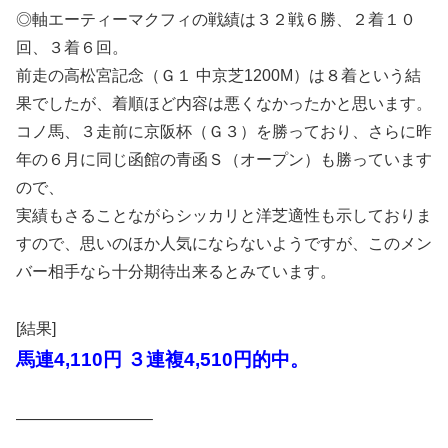
◎軸エーティーマクフィの戦績は３２戦６勝、２着１０
回、３着６回。
前走の高松宮記念（Ｇ１ 中京芝1200M）は８着という結
果でしたが、着順ほど内容は悪くなかったかと思います。
コノ馬、３走前に京阪杯（Ｇ３）を勝っており、さらに昨
年の６月に同じ函館の青函Ｓ（オープン）も勝っています
ので、
実績もさることながらシッカリと洋芝適性も示しておりま
すので、思いのほか人気にならないようですが、このメン
バー相手なら十分期待出来るとみています。
[結果]
馬連4,110円 ３連複4,510円的中。
————————–