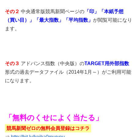
その２
中央通常版競馬新聞ページの
「印」「本紙予想
（買い目）」「最大指数」「平均指数」
が閲覧可能になり
ます。
その３
アドバンス指数（中央版）の
TARGET用外部指数
形式の過去データファイル（2014年1月～）がご利用可能
になります。
「無料のくせによく当たる」
競馬新聞ゼロの無料会員登録はコチラ
⇒
http://bit.ly/keiba0muryou