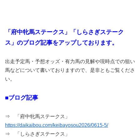
「府中牝馬ステークス」「しらさぎステーク
ス」のブログ記事をアップしております。
出走予定馬・予想オッズ・有力馬の見解や現時点での狙い
馬などについて書いておりますので、是非ともご覧くださ
い。
■ブログ記事
⇒ 「府中牝馬ステークス」
https://daikaibou.com/keibayosou2026/0615-5/
⇒ 「しらさぎステークス」