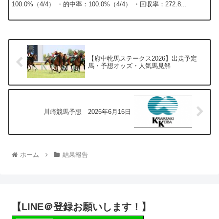
100.0%（4/4） ・的中率：100.0%（4/4） ・回収率：272.8...
【府中牝馬ステークス2026】出走予定
馬・予想オッズ・人気馬見解
川崎競馬予想 2026年6月16日
ホーム
結果報告
【LINE＠登録お願いします！】