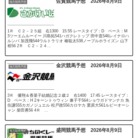
佐賀競馬予想 2026年8月9日
地方競馬予想
1Ｒ Ｃ２－２５組 右1300 15:55 レースタイプ：D ペース：M
3ツーエムルーイー 川島拓541ハガクレトップ 田中直546レイナロハ
ルンバ 加茂飛544ウルトラリオ 椿聡太538ノーブルホライズン 山下
裕56 2Ｒ Ｃ２－２４...
金沢競馬予想 2026年8月9日
地方競馬予想
3Ｒ 優翔＆香菜子結婚記念２歳２ 右1400 17:45 レースタイプ：
D ペース：H 2キーントゥウィン 兼子千564ショウガドマンナカ 魚
住謙555カガノジュエル 松戸政556カロヤカ 栗原大561ルビーオーシ
ャン 柴田勇56 4Ｒ ...
盛岡競馬予想 2026年8月9日
地方競馬予想