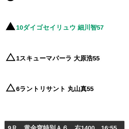
10ダイゴセイリュウ 細川智57
1スキューマパーラ 大原浩55
6ラントリサント 丸山真55
9Ｒ 黄金穹特別Ａ６ 右1400 16:55