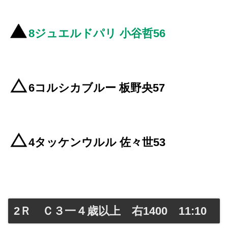
8ジュエルドパリ 小谷哲56
6コルシカブルー 板野央57
4タッケンウルル 佐々世53
2Ｒ Ｃ３一４歳以上 右1400 11:10