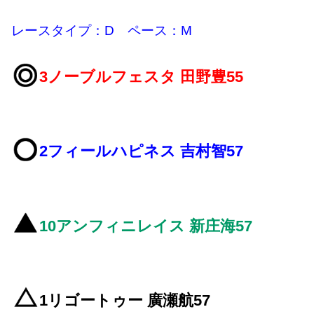
レースタイプ：D ペース：M
3ノーブルフェスタ 田野豊55
2フィールハピネス 吉村智57
10アンフィニレイス 新庄海57
1リゴートゥー 廣瀬航57