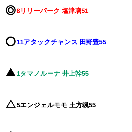
8リリーパーク 塩津璃51
11アタックチャンス 田野豊55
1タマノルーナ 井上幹55
5エンジェルモモ 土方颯55