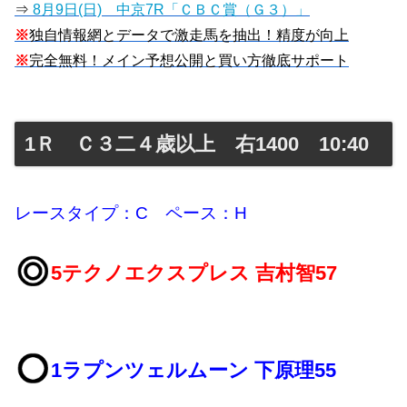
⇒
8月9日(日) 中京7R「ＣＢＣ賞（Ｇ３）」
※
独自情報網とデータで激走馬を抽出！精度が向上
※
完全無料！メイン予想公開と買い方徹底サポート
1Ｒ Ｃ３二４歳以上 右1400 10:40
レースタイプ：C ペース：H
5テクノエクスプレス 吉村智57
1ラプンツェルムーン 下原理55