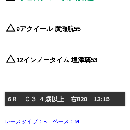
9アクイール 廣瀬航55
12インノータイム 塩津璃53
6Ｒ Ｃ３ ４歳以上 右820 13:15
レースタイプ：B ペース：M