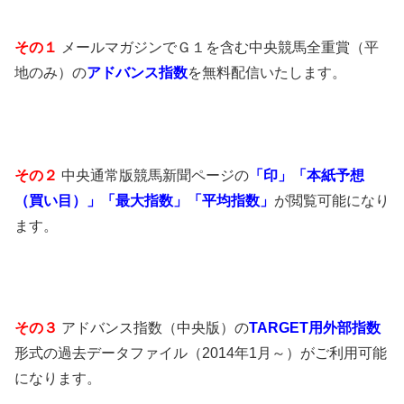
その１
メールマガジンでＧ１を含む中央競馬全重賞（平
地のみ）の
アドバンス指数
を無料配信いたします。
その２
中央通常版競馬新聞ページの
「印」「本紙予想
（買い目）」「最大指数」「平均指数」
が閲覧可能になり
ます。
その３
アドバンス指数（中央版）の
TARGET用外部指数
形式の過去データファイル（2014年1月～）がご利用可能
になります。