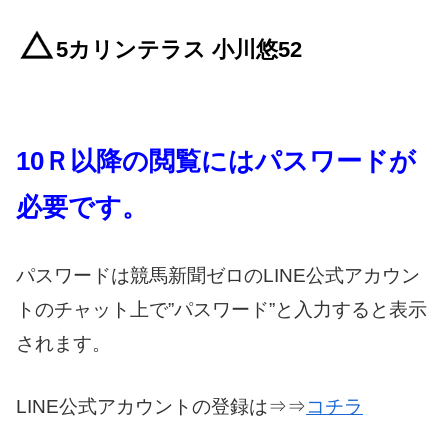
5カリンテラス 小川悠52
10Ｒ以降の閲覧にはパスワードが
必要です。
パスワードは競馬新聞ゼロのLINE公式アカウン
トのチャット上で”パスワード”と入力すると表示
されます。
LINE公式アカウントの登録は⇒⇒
コチラ