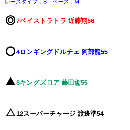
レースタイプ：B ペース：M
7ベイストラトラ 近藤翔56
4ロンギングドルチェ 阿部龍55
8キングズロア 藤田駕55
12スーパーチャージ 渡邊準54