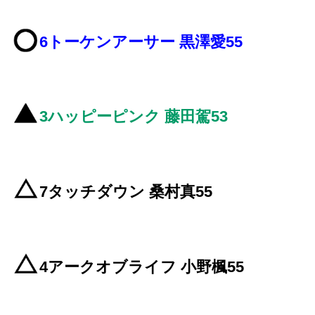
6トーケンアーサー 黒澤愛55
3ハッピーピンク 藤田駕53
7タッチダウン 桑村真55
4アークオブライフ 小野楓55