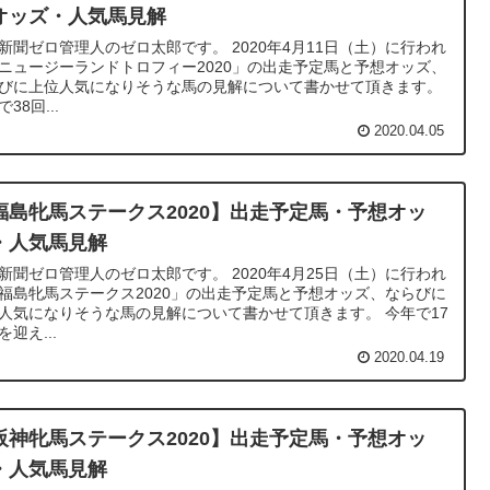
オッズ・人気馬見解
新聞ゼロ管理人のゼロ太郎です。 2020年4月11日（土）に行われ
ニュージーランドトロフィー2020」の出走予定馬と予想オッズ、
びに上位人気になりそうな馬の見解について書かせて頂きます。
38回...
2020.04.05
福島牝馬ステークス2020】出走予定馬・予想オッ
・人気馬見解
新聞ゼロ管理人のゼロ太郎です。 2020年4月25日（土）に行われ
福島牝馬ステークス2020」の出走予定馬と予想オッズ、ならびに
人気になりそうな馬の見解について書かせて頂きます。 今年で17
を迎え...
2020.04.19
阪神牝馬ステークス2020】出走予定馬・予想オッ
・人気馬見解