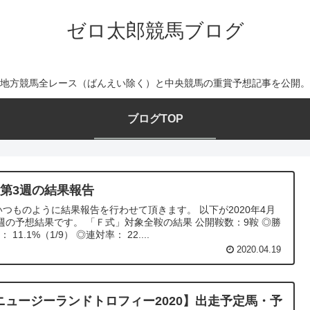
ゼロ太郎競馬ブログ
地方競馬全レース（ばんえい除く）と中央競馬の重賞予想記事を公開。
ブログTOP
月第3週の結果報告
ものように結果報告を行わせて頂きます。 以下が2020年4月
週の予想結果です。 「Ｆ式」対象全鞍の結果 公開鞍数：9鞍 ◎勝
 11.1%（1/9） ◎連対率： 22....
2020.04.19
ニュージーランドトロフィー2020】出走予定馬・予