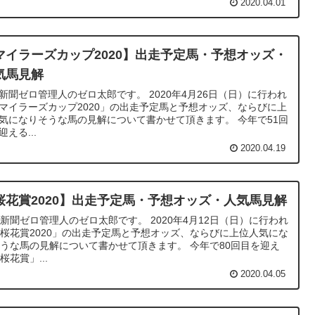
2020.04.01
マイラーズカップ2020】出走予定馬・予想オッズ・
気馬見解
新聞ゼロ管理人のゼロ太郎です。 2020年4月26日（日）に行われ
マイラーズカップ2020」の出走予定馬と予想オッズ、ならびに上
気になりそうな馬の見解について書かせて頂きます。 今年で51回
迎える...
2020.04.19
桜花賞2020】出走予定馬・予想オッズ・人気馬見解
新聞ゼロ管理人のゼロ太郎です。 2020年4月12日（日）に行われ
桜花賞2020」の出走予定馬と予想オッズ、ならびに上位人気にな
うな馬の見解について書かせて頂きます。 今年で80回目を迎え
桜花賞」...
2020.04.05