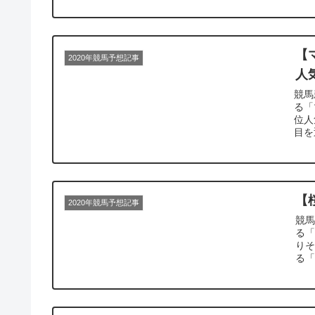
【
2020年競馬予想記事
人
競馬
る「
位人
目を
【
2020年競馬予想記事
競馬
る「
りそ
る「