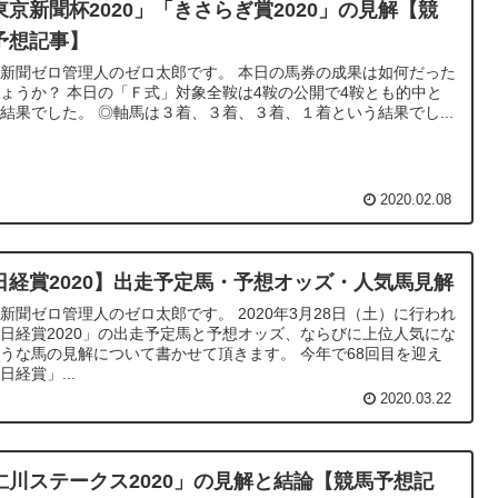
東京新聞杯2020」「きさらぎ賞2020」の見解【競
予想記事】
新聞ゼロ管理人のゼロ太郎です。 本日の馬券の成果は如何だった
ょうか？ 本日の「Ｆ式」対象全鞍は4鞍の公開で4鞍とも的中と
結果でした。 ◎軸馬は３着、３着、３着、１着という結果でし...
2020.02.08
日経賞2020】出走予定馬・予想オッズ・人気馬見解
新聞ゼロ管理人のゼロ太郎です。 2020年3月28日（土）に行われ
日経賞2020」の出走予定馬と予想オッズ、ならびに上位人気にな
うな馬の見解について書かせて頂きます。 今年で68回目を迎え
日経賞」...
2020.03.22
仁川ステークス2020」の見解と結論【競馬予想記