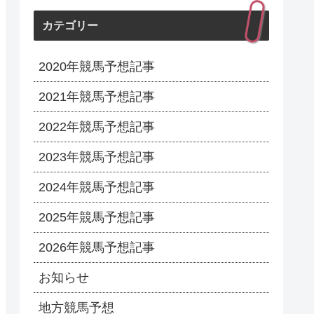
カテゴリー
2020年競馬予想記事
2021年競馬予想記事
2022年競馬予想記事
2023年競馬予想記事
2024年競馬予想記事
2025年競馬予想記事
2026年競馬予想記事
お知らせ
地方競馬予想