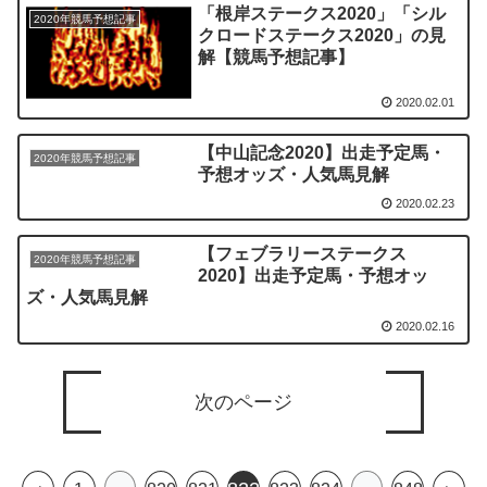
「根岸ステークス2020」「シル
2020年競馬予想記事
クロードステークス2020」の見
解【競馬予想記事】
2020.02.01
【中山記念2020】出走予定馬・
2020年競馬予想記事
予想オッズ・人気馬見解
2020.02.23
【フェブラリーステークス
2020年競馬予想記事
2020】出走予定馬・予想オッ
ズ・人気馬見解
2020.02.16
次のページ