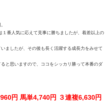
回。
）は１番人気に応えて見事に勝ちましたが、着差以上の
ていましたが、その後も長く活躍する成長力をみせて
てると思いますので、ココをシッカリ勝って本番のダ
960円 馬単4,740円 ３連複6,630円