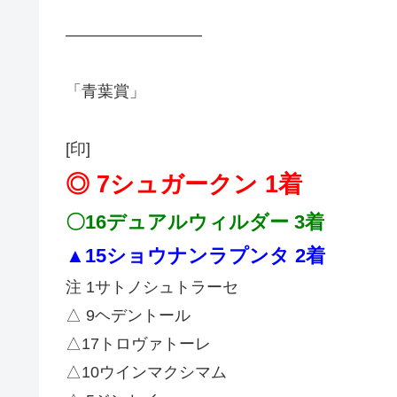
————————–
「青葉賞」
[印]
◎ 7シュガークン 1着
〇16デュアルウィルダー 3着
▲15ショウナンラプンタ 2着
注 1サトノシュトラーセ
△ 9ヘデントール
△17トロヴァトーレ
△10ウインマクシマム