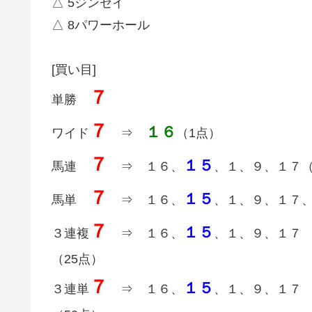
△ 5ジンセイ
△ 8パワーホール
[買い目]
７
単勝
７
１６
ワイド
⇒
（1点）
７
１５
馬連
⇒ １６、
、１、９、１７（
７
１５
馬単
⇒ １６、
、１、９、１７、
７
１５
３連複
⇒ １６、
、１、９、１７
（25点）
７
１５
３連単
⇒ １６、
、１、９、１７