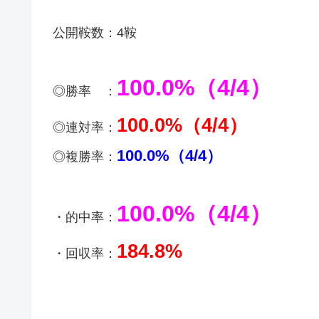
公開鞍数：4鞍
100.0%（4/4）
◎勝率 ：
100.0%（4/4）
◎連対率：
100.0%（4/4）
◎複勝率：
100.0%（4/4）
・的中率：
184.8%
・回収率：