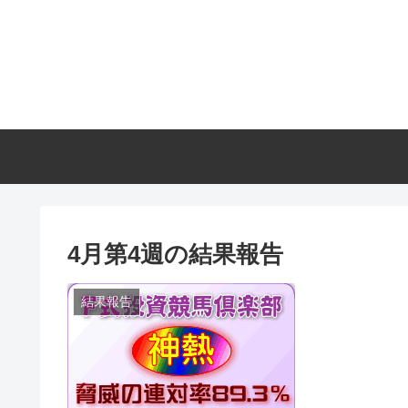
4月第4週の結果報告
結果報告