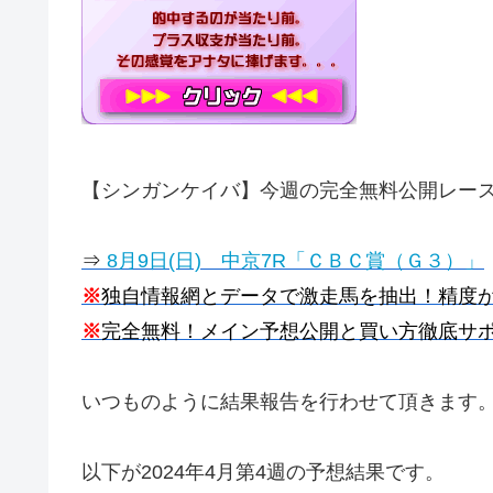
【シンガンケイバ】今週の完全無料公開レー
⇒
8月9日(日) 中京7R「ＣＢＣ賞（Ｇ３）」
※
独自情報網とデータで激走馬を抽出！精度
※
完全無料！メイン予想公開と買い方徹底サ
いつものように結果報告を行わせて頂きます
以下が2024年4月第4週の予想結果です。