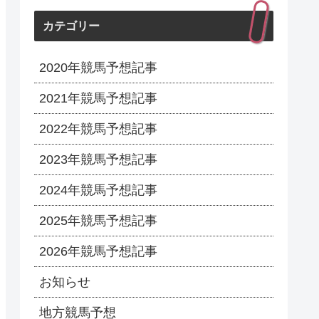
カテゴリー
2020年競馬予想記事
2021年競馬予想記事
2022年競馬予想記事
2023年競馬予想記事
2024年競馬予想記事
2025年競馬予想記事
2026年競馬予想記事
お知らせ
地方競馬予想