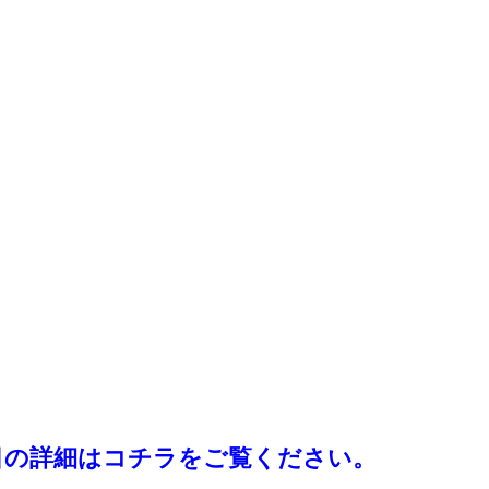
目の詳細はコチラをご覧ください。