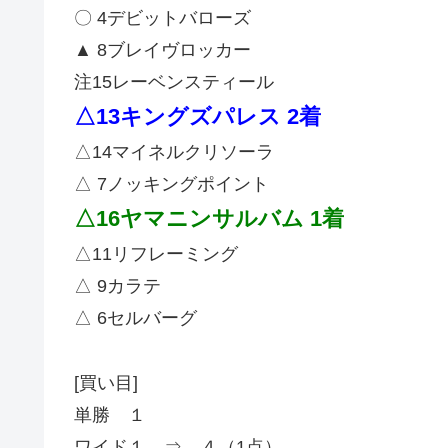
〇 4デビットバローズ
▲ 8ブレイヴロッカー
注15レーベンスティール
△13キングズパレス 2着
△14マイネルクリソーラ
△ 7ノッキングポイント
△16ヤマニンサルバム 1着
△11リフレーミング
△ 9カラテ
△ 6セルバーグ
[買い目]
単勝 １
ワイド１ ⇒ ４（1点）