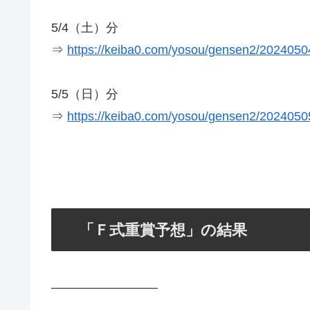
5/4（土）分
⇒
https://keiba0.com/yosou/gensen2/2024050
5/5（日）分
⇒
https://keiba0.com/yosou/gensen2/2024050
「Ｆ式重賞予想」の結果
————————–