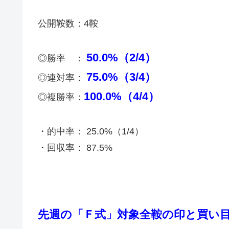
公開鞍数：4鞍
50.0%（2/4）
◎勝率 ：
75.0%（3/4）
◎連対率：
100.0%（4/4）
◎複勝率：
・的中率： 25.0%（1/4）
・回収率： 87.5%
先週の「Ｆ式」対象全鞍の印と買い