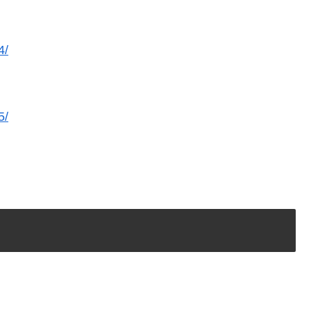
4/
5/