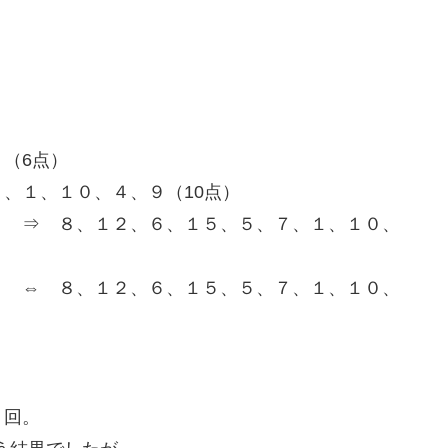
（6点）
、１、１０、４、９（10点）
７ ⇒ ８、１２、６、１５、５、７、１、１０、
７ ⇔ ８、１２、６、１５、５、７、１、１０、
１回。