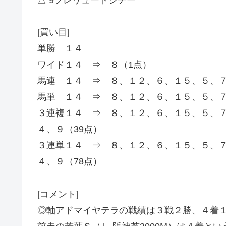
[買い目]
単勝 １４
ワイド１４ ⇒ ８（1点）
馬連 １４ ⇒ ８、１２、６、１５、５、７
馬単 １４ ⇒ ８、１２、６、１５、５、７
３連複１４ ⇒ ８、１２、６、１５、５、
４、９（39点）
３連単１４ ⇒ ８、１２、６、１５、５、
４、９（78点）
[コメント]
◎軸アドマイヤテラの戦績は３戦２勝、４着