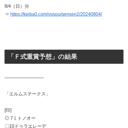
8/4（日）分
⇒
https://keiba0.com/yosou/gensen2/20240804/
「Ｆ式重賞予想」の結果
————————–
「エルムステークス」
[印]
◎ 7ミトノオー
〇10ドゥラエレーデ