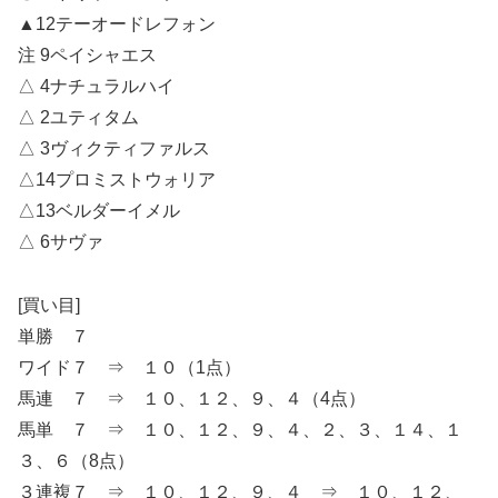
▲12テーオードレフォン
注 9ペイシャエス
△ 4ナチュラルハイ
△ 2ユティタム
△ 3ヴィクティファルス
△14プロミストウォリア
△13ベルダーイメル
△ 6サヴァ
[買い目]
単勝 ７
ワイド７ ⇒ １０（1点）
馬連 ７ ⇒ １０、１２、９、４（4点）
馬単 ７ ⇒ １０、１２、９、４、２、３、１４、１
３、６（8点）
３連複７ ⇒ １０、１２、９、４ ⇒ １０、１２、