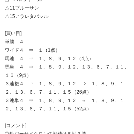
△11ブルーサン
△15アラレタバシル
[買い目]
単勝 ４
ワイド４ ⇒ １（1点）
馬連 ４ ⇒ １、８、９、１２（4点）
馬単 ４ ⇒ １、８、９、１２、１３、６、７、１１、
１５（9点）
３連複４ ⇒ １、８、９、１２ ⇒ １、８、９、１
２、１３、６、７、１１、１５（26点）
３連単４ ⇒ １、８、９、１２ ⇔ １、８、９、１
２、１３、６、７、１１、１５（52点）
[コメント]
◎軸ジーサイクロンの戦績は５戦３勝。