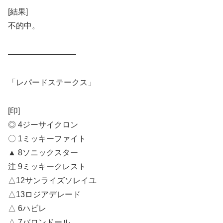
[結果]
不的中。
————————–
「レパードステークス」
[印]
◎ 4ジーサイクロン
〇 1ミッキーファイト
▲ 8ソニックスター
注 9ミッキークレスト
△12サンライズソレイユ
△13ロジアデレード
△ 6ハビレ
△ 7バロンドール