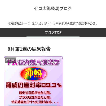
ゼロ太郎競馬ブログ
地方競馬全レース（ばんえい除く）と中央競馬の重賞予想記事を公開。
ブログTOP
8月第1週の結果報告
結果報告