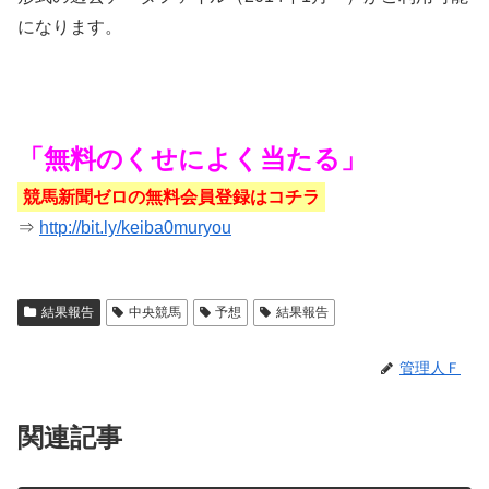
になります。
「無料のくせによく当たる」
競馬新聞ゼロの無料会員登録はコチラ
⇒
http://bit.ly/keiba0muryou
結果報告
中央競馬
予想
結果報告
管理人Ｆ
関連記事