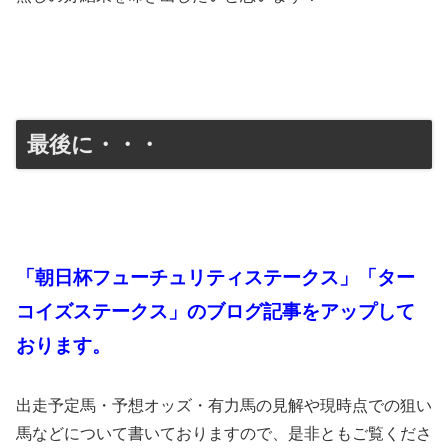
最後に・・・
「朝日杯フューチュリティステークス」「ター
コイズステークス」のブログ記事をアップして
おります。
出走予定馬・予想オッズ・有力馬の見解や現時点での狙い
馬などについて書いておりますので、是非ともご覧くださ