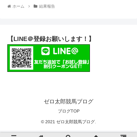
ホーム
結果報告
【LINE＠登録お願いします！】
ゼロ太郎競馬ブログ
ブログTOP
© 2021 ゼロ太郎競馬ブログ.