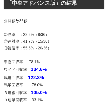
「中央アドバンス版」の結果
公開鞍数36鞍
◎勝率 ：22.2%（8/36）
◎連対率：41.7%（15/36）
◎複勝率：55.6%（20/36）
単勝回収率 ： 78.1%
134.6%
ワイド回収率：
122.3%
馬連回収率 ：
馬単回収率 ： 78.0%
105.0%
３連複回収率：
３連単回収率： 33.1%