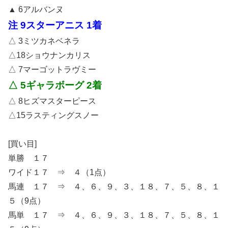
▲ 6アルバンヌ
注 9スターアニス 1着
△ 3ミツカネベネラ
△18ショウナンカリス
△ 7マーゴットラヴミー
△ 5ギャラボーグ 2着
△ 8ヒズマスターピース
△15ラスティングスノー
[買い目]
単勝 １７
ワイド１７ ⇒ ４（1点）
馬連 １７ ⇒ ４、６、９、３、１８、７、５、８、１
５（9点）
馬単 １７ ⇒ ４、６、９、３、１８、７、５、８、１