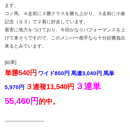
ます。
コノ馬、４走前に３勝クラスを勝ち上がり、３走前に小倉
記念（Ｇ３）で２着に好走しています。
着実に地力をつけており、今回かなりパフォーマンスを上
げて来そうですので、このメンバー相手なら十分好勝負出
来るとみています。
[結果]
単勝540円
ワイド850円 馬連3,040円 馬単
３連単
３連複11,540円
5,970円
55,460円
的中。
————————–