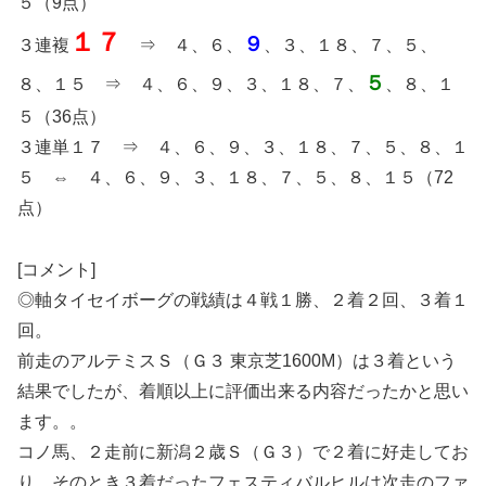
５（9点）
１７
９
３連複
⇒ ４、６、
、３、１８、７、５、
５
８、１５ ⇒ ４、６、９、３、１８、７、
、８、１
５（36点）
３連単１７ ⇒ ４、６、９、３、１８、７、５、８、１
５ ⇔ ４、６、９、３、１８、７、５、８、１５（72
点）
[コメント]
◎軸タイセイボーグの戦績は４戦１勝、２着２回、３着１
回。
前走のアルテミスＳ（Ｇ３ 東京芝1600M）は３着という
結果でしたが、着順以上に評価出来る内容だったかと思い
ます。。
コノ馬、２走前に新潟２歳Ｓ（Ｇ３）で２着に好走してお
り、そのとき３着だったフェスティバルヒルは次走のファ