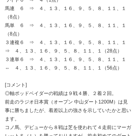
馬連 ６ ⇒ ４、１３、１６、９、５、８、１１、１
（8点）
馬単 ６ ⇒ ４、１３、１６、９、５、８、１１、１
（8点）
３連複６ ⇒ ４、１３、１６、９、５、８、１１、１
⇒ ４、１３、１６、９、５、８、１１、１（28点）
３連単６ ⇒ ４、１３、１６、９、５、８、１１、１
⇔ ４、１３、１６、９、５、８、１１、１（56点）
[コメント]
◎軸ポッドベイダーの戦績は９戦４勝、２着２回。
前走のラジオ日本賞（オープン 中山ダート1200M）は見
事に勝ちましたが、着差以上の強さを示していたかと思い
ます。
コノ馬、デビューから８戦は芝を使われて４走前にマーガ
レットＳ（Ｌ）を勝っておりますが、前走初めてのダート