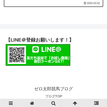
2025.03.02
【LINE＠登録お願いします！】
ゼロ太郎競馬ブログ
ブログTOP
© 2021 ゼロ太郎競馬ブログ.