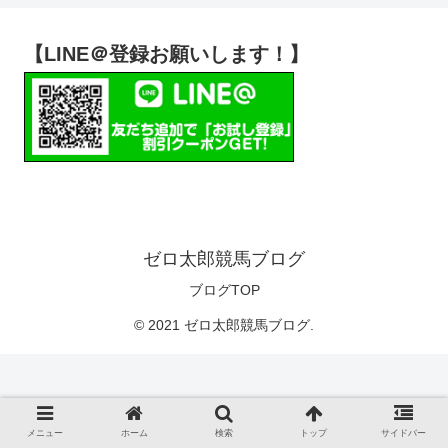
【LINE＠登録お願いします！】
ゼロ太郎競馬ブログ
ブログTOP
© 2021 ゼロ太郎競馬ブログ.
メニュー
ホーム
検索
トップ
サイドバー