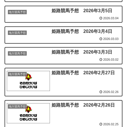
姫路競馬予想 2026年3月5日
地方競馬予想
2026.03.04
姫路競馬予想 2026年3月4日
地方競馬予想
2026.03.03
姫路競馬予想 2026年3月3日
地方競馬予想
2026.03.02
姫路競馬予想 2026年2月27日
地方競馬予想
2026.02.26
姫路競馬予想 2026年2月26日
地方競馬予想
2026.02.25