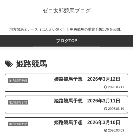
ゼロ太郎競馬ブログ
地方競馬全レース（ばんえい除く）と中央競馬の重賞予想記事を公開。
ブログTOP
姫路競馬
姫路競馬予想 2026年3月12日
地方競馬予想
2026.03.11
姫路競馬予想 2026年3月11日
地方競馬予想
2026.03.10
姫路競馬予想 2026年3月10日
地方競馬予想
2026.03.09