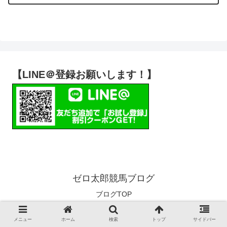
【LINE＠登録お願いします！】
ゼロ太郎競馬ブログ
ブログTOP
© 2021 ゼロ太郎競馬ブログ.
メニュー
ホーム
検索
トップ
サイドバー