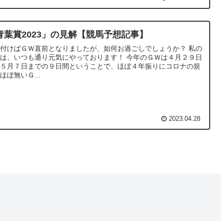
青葉賞2023」の見解【競馬予想記事】
付けばＧＷ直前となりましたが、如何お過ごしでしょうか？ 私の
は、いつも通り元気にやっております！ 今年のＧＷは４月２９日
ら５月７日までの９日間ということで、ほぼ４年振りにコロナの規
ほぼ無いＧ...
2023.04.28