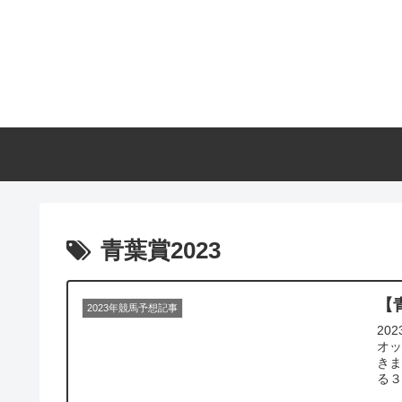
青葉賞2023
【
2023年競馬予想記事
20
オ
きま
る３