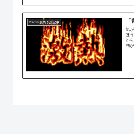
「
2023年競馬予想記事
気が
ほう
か
制が