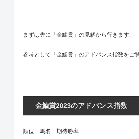
まずは先に「金鯱賞」の見解から行きます。
参考として「金鯱賞」のアドバンス指数をご
金鯱賞2023のアドバンス指数
順位 馬名 期待勝率