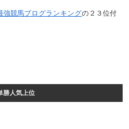
最強競馬ブログランキング
の２３位付
の単勝人気上位