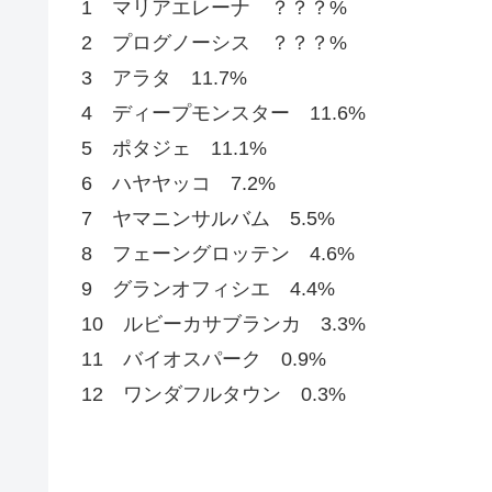
1 マリアエレーナ ？？？%
2 プログノーシス ？？？%
3 アラタ 11.7%
4 ディープモンスター 11.6%
5 ポタジェ 11.1%
6 ハヤヤッコ 7.2%
7 ヤマニンサルバム 5.5%
8 フェーングロッテン 4.6%
9 グランオフィシエ 4.4%
10 ルビーカサブランカ 3.3%
11 バイオスパーク 0.9%
12 ワンダフルタウン 0.3%