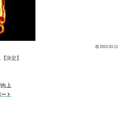
2023.03.11
ス【決定】
が向上
ポート