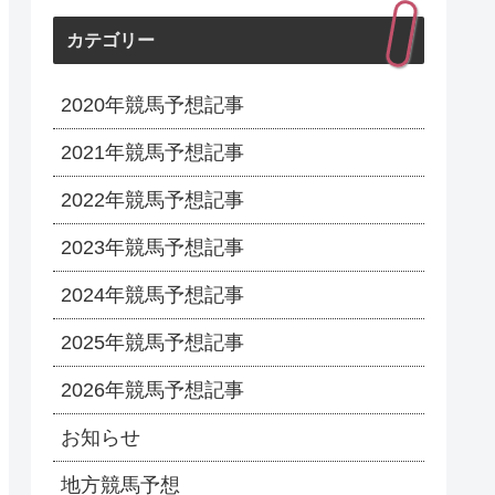
カテゴリー
2020年競馬予想記事
2021年競馬予想記事
2022年競馬予想記事
2023年競馬予想記事
2024年競馬予想記事
2025年競馬予想記事
2026年競馬予想記事
お知らせ
地方競馬予想