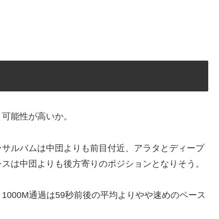
く可能性が高いか。
ンサルバムは中団よりも前目付近、アラタとディープ
シスは中団よりも後方寄りのポジションとなりそう。
000M通過は59秒前後の平均よりやや速めのペース