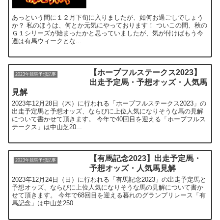
あっという間に１２月下旬に入りましたが、如何お過ごしでしょう
か？ 私のほうは、何とか元気にやっております！ ついこの間、秋の
Ｇ１シリーズが始まったかと思っていましたが、気が付けばもう今
週は有馬ウィークとな...
【ホープフルステークス2023】
2023年競馬予想記事
出走予定馬・予想オッズ・人気馬
見解
2023年12月28日（木）に行われる「ホープフルステークス2023」の
出走予定馬と予想オッズ、ならびに上位人気になりそうな馬の見解
について書かせて頂きます。 今年で40回目を迎える「ホープフルス
テークス」は中山芝20...
【有馬記念2023】出走予定馬・
2023年競馬予想記事
予想オッズ・人気馬見解
2023年12月24日（日）に行われる「有馬記念2023」の出走予定馬と
予想オッズ、ならびに上位人気になりそうな馬の見解について書か
せて頂きます。 今年で68回目を迎える暮れのグランプリレース「有
馬記念」は中山芝250...