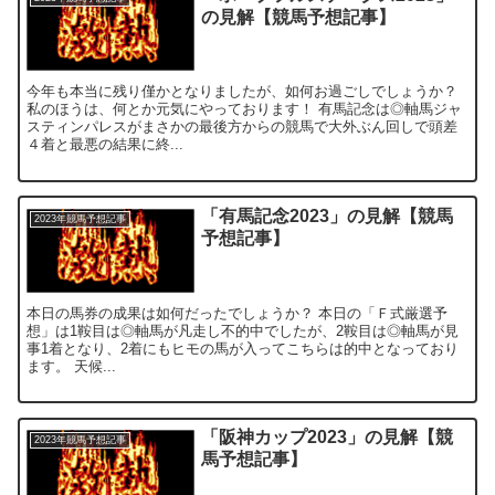
の見解【競馬予想記事】
今年も本当に残り僅かとなりましたが、如何お過ごしでしょうか？
私のほうは、何とか元気にやっております！ 有馬記念は◎軸馬ジャ
スティンパレスがまさかの最後方からの競馬で大外ぶん回しで頭差
４着と最悪の結果に終...
「有馬記念2023」の見解【競馬
2023年競馬予想記事
予想記事】
本日の馬券の成果は如何だったでしょうか？ 本日の「Ｆ式厳選予
想」は1鞍目は◎軸馬が凡走し不的中でしたが、2鞍目は◎軸馬が見
事1着となり、2着にもヒモの馬が入ってこちらは的中となっており
ます。 天候...
「阪神カップ2023」の見解【競
2023年競馬予想記事
馬予想記事】