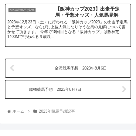
【阪神カップ2023】出走予定
2023年競馬予想記事
馬・予想オッズ・人気馬見解
2023年12月23日（土）に行われる「阪神カップ2023」の出走予定馬
と予想オッズ、ならびに上位人気になりそうな馬の見解について書
かせて頂きます。 今年で18回目となる「阪神カップ」は阪神芝
1400Mで行われる３歳以...
金沢競馬予想 2023年8月6日
船橋競馬予想 2023年8月7日
ホーム
2023年競馬予想記事