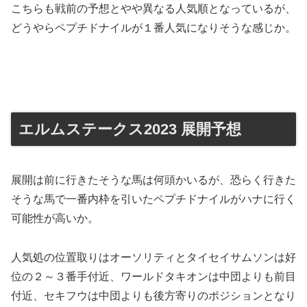
こちらも戦前の予想とやや異なる人気順となっているが、
どうやらペプチドナイルが１番人気になりそうな感じか。
エルムステークス2023 展開予想
展開は前に行きたそうな馬は何頭かいるが、恐らく行きた
そうな馬で一番内枠を引いたペプチドナイルがハナに行く
可能性が高いか。
人気処の位置取りはオーソリティとタイセイサムソンは好
位の２～３番手付近、ワールドタキオンは中団よりも前目
付近、セキフウは中団よりも後方寄りのポジションとなり