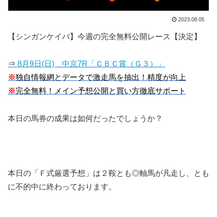
2023.08.05
【シンガンケイバ】今週の完全無料公開レース【決定】
⇒
8月9日(日) 中京7R「ＣＢＣ賞（Ｇ３）」
※
独自情報網とデータで激走馬を抽出！精度が向上
※
完全無料！メイン予想公開と買い方徹底サポート
本日の馬券の成果は如何だったでしょうか？
本日の「Ｆ式厳選予想」は２鞍とも◎軸馬が凡走し、とも
に不的中に終わっております。