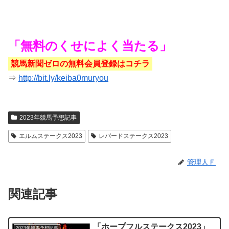
「無料のくせによく当たる」
競馬新聞ゼロの無料会員登録はコチラ
⇒
http://bit.ly/keiba0muryou
2023年競馬予想記事
エルムステークス2023
レパードステークス2023
管理人Ｆ
関連記事
「ホープフルステークス2023」
2023年競馬予想記事