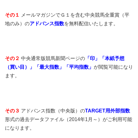
その１
メールマガジンでＧ１を含む中央競馬全重賞（平
地のみ）の
アドバンス指数
を無料配信いたします。
その２
中央通常版競馬新聞ページの
「印」「本紙予想
（買い目）」「最大指数」「平均指数」
が閲覧可能になり
ます。
その３
アドバンス指数（中央版）の
TARGET用外部指数
形式の過去データファイル（2014年1月～）がご利用可能
になります。