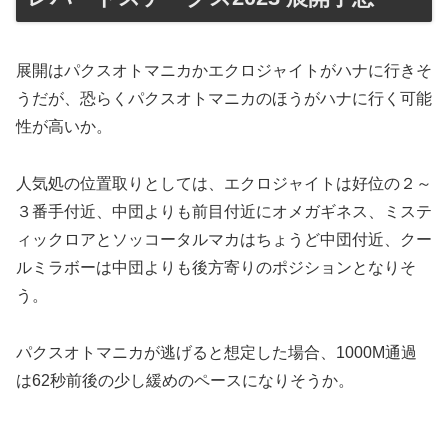
展開はパクスオトマニカかエクロジャイトがハナに行きそ
うだが、恐らくパクスオトマニカのほうがハナに行く可能
性が高いか。
人気処の位置取りとしては、エクロジャイトは好位の２～
３番手付近、中団よりも前目付近にオメガギネス、ミステ
ィックロアとソッコータルマカはちょうど中団付近、クー
ルミラボーは中団よりも後方寄りのポジションとなりそ
う。
パクスオトマニカが逃げると想定した場合、1000M通過
は62秒前後の少し緩めのペースになりそうか。