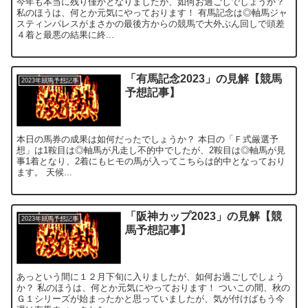
今年も本当に残り僅かとなりましたが、如何お過ごしでしょうか？
私のほうは、何とか元気にやっております！ 有馬記念は◎軸馬ジャ
スティンパレスがまさかの最後方からの競馬で大外ぶん回しで頭差
４着と最悪の結果に終...
「有馬記念2023」の見解【競馬
2023年競馬予想記事
予想記事】
本日の馬券の成果は如何だったでしょうか？ 本日の「Ｆ式厳選予
想」は1鞍目は◎軸馬が凡走し不的中でしたが、2鞍目は◎軸馬が見
事1着となり、2着にもヒモの馬が入ってこちらは的中となっており
ます。 天候...
「阪神カップ2023」の見解【競
2023年競馬予想記事
馬予想記事】
あっという間に１２月下旬に入りましたが、如何お過ごしでしょう
か？ 私のほうは、何とか元気にやっております！ ついこの間、秋の
Ｇ１シリーズが始まったかと思っていましたが、気が付けばもう今