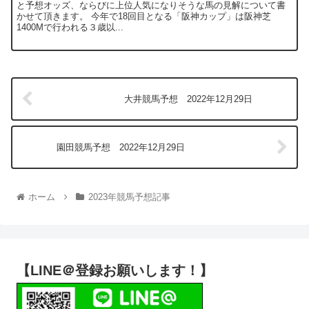
と予想オッズ、ならびに上位人気になりそうな馬の見解について書
かせて頂きます。 今年で18回目となる「阪神カップ」は阪神芝
1400Mで行われる３歳以...
大井競馬予想 2022年12月29日
園田競馬予想 2022年12月29日
ホーム
2023年競馬予想記事
【LINE＠登録お願いします！】