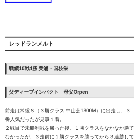
レッドランメルト
戦績10戦4勝 美浦・国枝栄
父ディープインパクト 母父Orpen
前走は常総Ｓ（３勝クラス 中山芝1800M）に出走し、３
番人気だったが見事１着。
２戦目で未勝利戦を勝った後、１勝クラスをなかなか勝て
なかったが、３走前に１勝クラスを勝ってから３連勝して