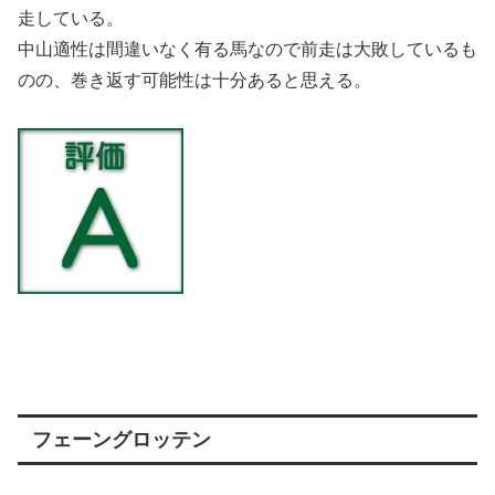
走している。
中山適性は間違いなく有る馬なので前走は大敗しているも
のの、巻き返す可能性は十分あると思える。
フェーングロッテン