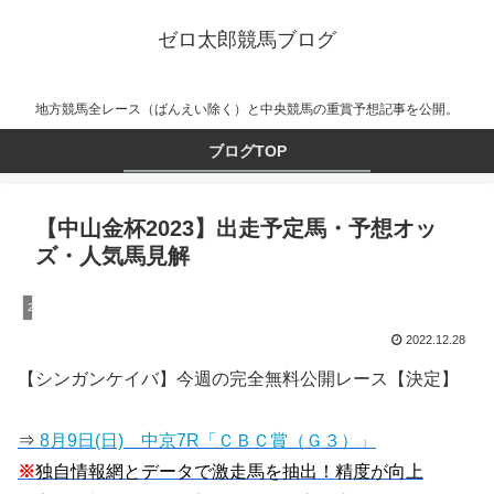
ゼロ太郎競馬ブログ
地方競馬全レース（ばんえい除く）と中央競馬の重賞予想記事を公開。
ブログTOP
【中山金杯2023】出走予定馬・予想オッ
ズ・人気馬見解
2023年競馬予想記事
2022.12.28
【シンガンケイバ】今週の完全無料公開レース【決定】
⇒
8月9日(日) 中京7R「ＣＢＣ賞（Ｇ３）」
※
独自情報網とデータで激走馬を抽出！精度が向上