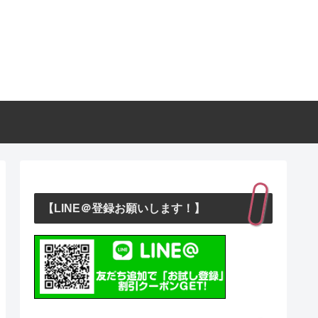
【LINE＠登録お願いします！】