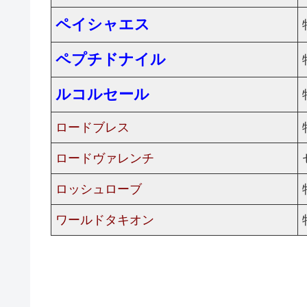
ペイシャエス
ペプチドナイル
ルコルセール
ロードブレス
ロードヴァレンチ
ロッシュローブ
ワールドタキオン