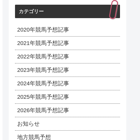
カテゴリー
2020年競馬予想記事
2021年競馬予想記事
2022年競馬予想記事
2023年競馬予想記事
2024年競馬予想記事
2025年競馬予想記事
2026年競馬予想記事
お知らせ
地方競馬予想