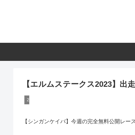
【エルムステークス2023】出
2023年競馬予想記事
【シンガンケイバ】今週の完全無料公開レー