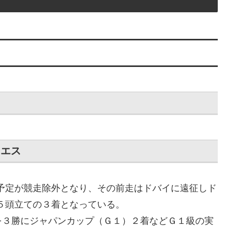
スエス
走予定が競走除外となり、その前走はドバイに遠征しド
１５頭立ての３着となっている。
を３勝にジャパンカップ（Ｇ１）２着などＧ１級の実