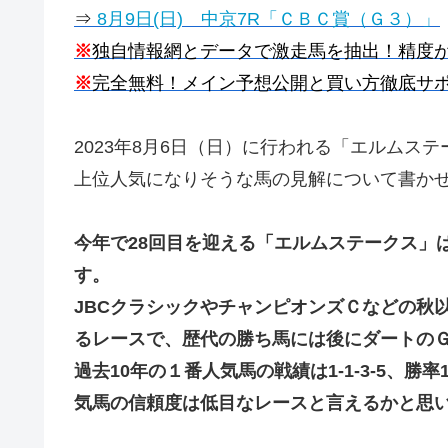
⇒
8月9日(日) 中京7R「ＣＢＣ賞（Ｇ３）」
※
独自情報網とデータで激走馬を抽出！精度
※
完全無料！メイン予想公開と買い方徹底サ
2023年8月6日（日）に行われる「エルムス
上位人気になりそうな馬の見解について書か
今年で28回目を迎える「エルムステークス」は
す。
JBCクラシックやチャンピオンズＣなどの秋
るレースで、歴代の勝ち馬には後にダートの
過去10年の１番人気馬の戦績は1-1-3-5、勝
気馬の信頼度は低目なレースと言えるかと思