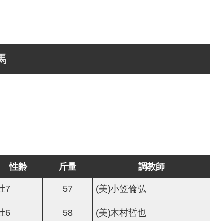
馬
性齢
斤量
調教師
牡7
57
(美)小笠倫弘
牡6
58
(美)木村哲也