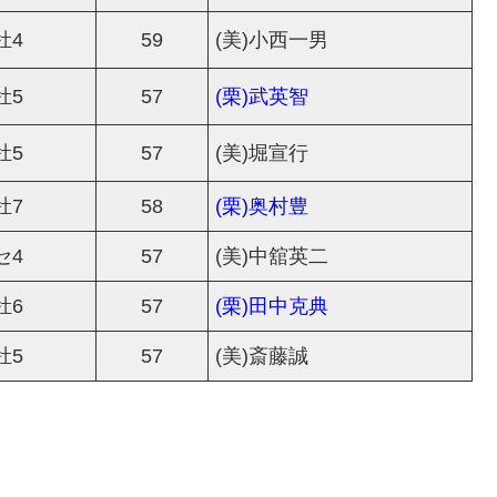
牡4
59
(美)小西一男
牡5
57
(栗)武英智
牡5
57
(美)堀宣行
牡7
58
(栗)奥村豊
セ4
57
(美)中舘英二
牡6
57
(栗)田中克典
牡5
57
(美)斎藤誠