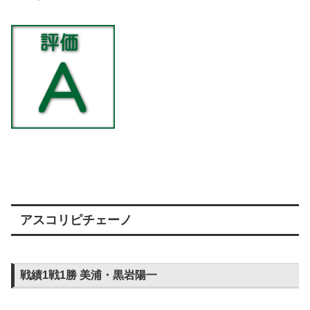
アスコリピチェーノ
戦績1戦1勝 美浦・黒岩陽一