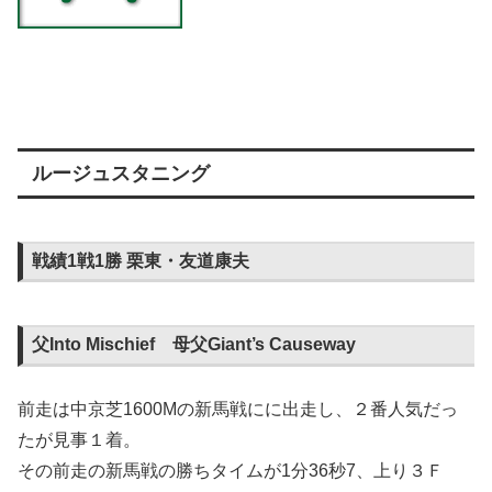
ルージュスタニング
戦績1戦1勝 栗東・友道康夫
父Into Mischief 母父Giant’s Causeway
前走は中京芝1600Mの新馬戦にに出走し、２番人気だっ
たが見事１着。
その前走の新馬戦の勝ちタイムが1分36秒7、上り３Ｆ