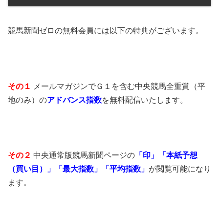
競馬新聞ゼロの無料会員には以下の特典がございます。
その１
メールマガジンでＧ１を含む中央競馬全重賞（平
地のみ）の
アドバンス指数
を無料配信いたします。
その２
中央通常版競馬新聞ページの
「印」「本紙予想
（買い目）」「最大指数」「平均指数」
が閲覧可能になり
ます。