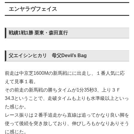
エンヤラヴフェイス
戦績1戦1勝 栗東・森田直行
父エイシンヒカリ 母父Devil’s Bag
前走は中京芝1600Mの新馬戦にに出走し、１番人気に応
えて見事１着。
その前走の新馬戦の勝ちタイムが1分35秒3、上り３Ｆ
34.3ということで、走破タイムも上りも水準級以上といっ
た感じか。
レース振りは２番手追走から直線は追ってかなり良い脚を
使って後続を突き放しており、伸びしろもかなりありそう
に感じた。