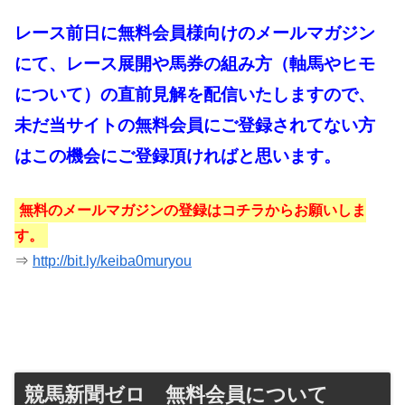
レース前日に無料会員様向けのメールマガジン
にて、レース展開や馬券の組み方（軸馬やヒモ
について）の直前見解を配信いたしますので、
未だ当サイトの無料会員にご登録されてない方
はこの機会にご登録頂ければと思います。
無料のメールマガジンの登録はコチラからお願いしま
す。
⇒
http://bit.ly/keiba0muryou
競馬新聞ゼロ 無料会員について