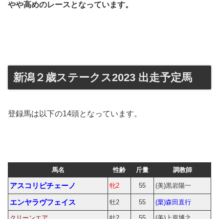
やや高めのレースとなっています。
新潟２歳ステークス2023 出走予定馬
登録馬は以下の14頭となっています。
馬名
性齢
斤量
調教師
アスコリピチェーノ
牝2
55
(美)黒岩陽一
エンヤラヴフェイス
牡2
55
(栗)森田直行
クリーンエア
牡2
55
(美)上原博之