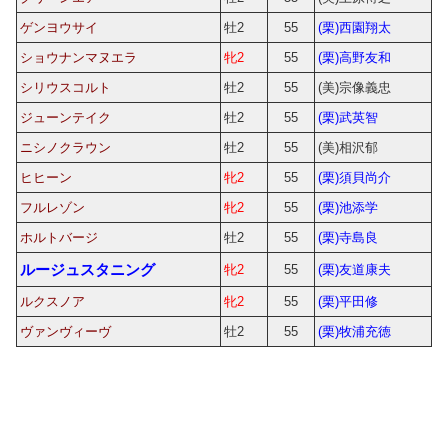
ゲンヨウサイ
牡2
55
(栗)西園翔太
ショウナンマヌエラ
牝2
55
(栗)高野友和
シリウスコルト
牡2
55
(美)宗像義忠
ジューンテイク
牡2
55
(栗)武英智
ニシノクラウン
牡2
55
(美)相沢郁
ヒヒーン
牝2
55
(栗)須貝尚介
フルレゾン
牝2
55
(栗)池添学
ホルトバージ
牡2
55
(栗)寺島良
ルージュスタニング
牝2
55
(栗)友道康夫
ルクスノア
牝2
55
(栗)平田修
ヴァンヴィーヴ
牡2
55
(栗)牧浦充徳