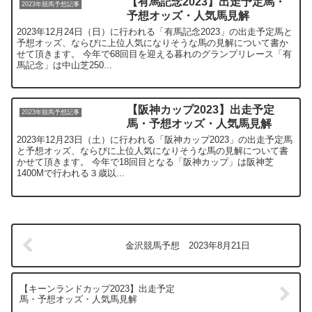
【有馬記念2023】出走予定馬・
2023年競馬予想記事
予想オッズ・人気馬見解
2023年12月24日（日）に行われる「有馬記念2023」の出走予定馬と
予想オッズ、ならびに上位人気になりそうな馬の見解について書か
せて頂きます。 今年で68回目を迎える暮れのグランプリレース「有
馬記念」は中山芝250...
【阪神カップ2023】出走予定
2023年競馬予想記事
馬・予想オッズ・人気馬見解
2023年12月23日（土）に行われる「阪神カップ2023」の出走予定馬
と予想オッズ、ならびに上位人気になりそうな馬の見解について書
かせて頂きます。 今年で18回目となる「阪神カップ」は阪神芝
1400Mで行われる３歳以...
金沢競馬予想 2023年8月21日
【キーンランドカップ2023】出走予定
馬・予想オッズ・人気馬見解