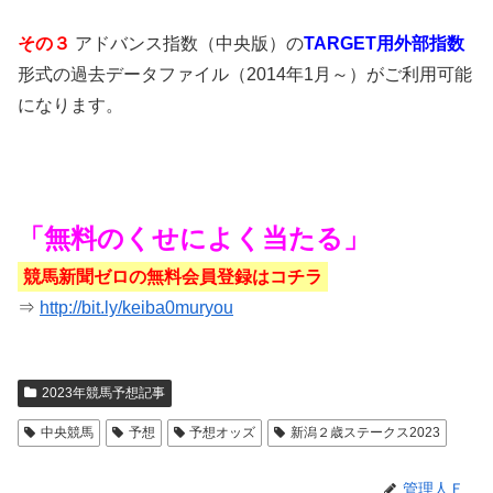
その３
アドバンス指数（中央版）の
TARGET用外部指数
形式の過去データファイル（2014年1月～）がご利用可能
になります。
「無料のくせによく当たる」
競馬新聞ゼロの無料会員登録はコチラ
⇒
http://bit.ly/keiba0muryou
2023年競馬予想記事
中央競馬
予想
予想オッズ
新潟２歳ステークス2023
管理人Ｆ