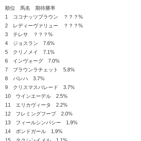
順位 馬名 期待勝率
1 ココナッツブラウン ？？？%
2 レディーヴァリュー ？？？%
3 テレサ ？？？%
4 ジョスラン 7.6%
5 クリノメイ 7.1%
6 インヴォーグ 7.0%
7 ブラウンラチェット 5.8%
8 パレハ 3.7%
9 クリスマスパレード 3.7%
10 ウインエーデル 2.5%
11 エリカヴィータ 2.2%
12 フレミングフープ 2.0%
13 フィールシンパシー 1.9%
14 ボンドガール 1.9%
15 タクシンイメル 1.1%