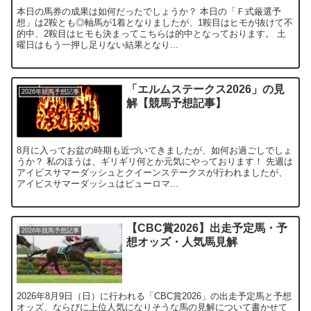
本日の馬券の成果は如何だったでしょうか？ 本日の「Ｆ式厳選予
想」は2鞍とも◎軸馬が1着となりましたが、1鞍目はヒモが抜けて不
的中、2鞍目はヒモも決まってこちらは的中となっております。 土
曜日はもう一押し足りない結果となり...
「エルムステークス2026」の見
2026年競馬予想記事
解【競馬予想記事】
8月に入ってお盆の時期も近づいてきましたが、如何お過ごしでしょ
うか？ 私のほうは、ギリギリ何とか元気にやっております！ 先週は
アイビスサマーダッシュとクイーンステークスが行われましたが、
アイビスサマーダッシュはピューロマ...
【CBC賞2026】出走予定馬・予
2026年競馬予想記事
想オッズ・人気馬見解
2026年8月9日（日）に行われる「CBC賞2026」の出走予定馬と予想
オッズ、ならびに上位人気になりそうな馬の見解について書かせて