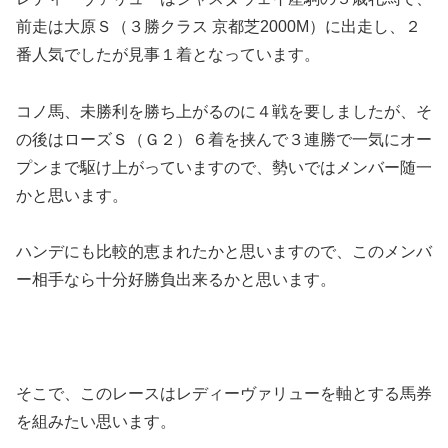
前走は大原Ｓ（３勝クラス 京都芝2000M）に出走し、２
番人気でしたが見事１着となっています。
コノ馬、未勝利を勝ち上がるのに４戦を要しましたが、そ
の後はローズＳ（Ｇ２）６着を挟んで３連勝で一気にオー
プンまで駆け上がっていますので、勢いではメンバー随一
かと思います。
ハンデにも比較的恵まれたかと思いますので、このメンバ
ー相手なら十分好勝負出来るかと思います。
そこで、このレースはレディーヴァリューを軸とする馬券
を組みたい思います。