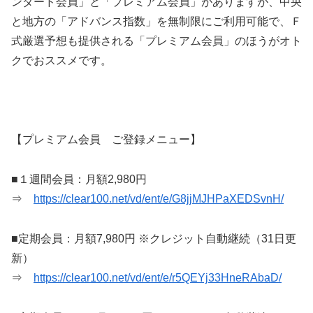
ンダード会員」と「プレミアム会員」がありますが、中央
と地方の「アドバンス指数」を無制限にご利用可能で、Ｆ
式厳選予想も提供される「プレミアム会員」のほうがオト
クでおススメです。
【プレミアム会員 ご登録メニュー】
■１週間会員：月額2,980円
⇒
https://clear100.net/vd/ent/e/G8jjMJHPaXEDSvnH/
■定期会員：月額7,980円 ※クレジット自動継続（31日更
新）
⇒
https://clear100.net/vd/ent/e/r5QEYj33HneRAbaD/