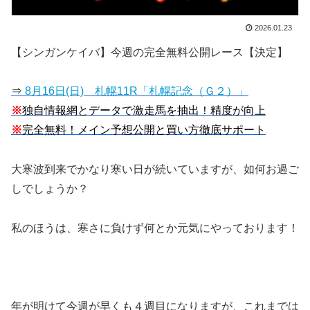
2026.01.23
【シンガンケイバ】今週の完全無料公開レース【決定】
⇒
8月16日(日) 札幌11R「札幌記念（Ｇ２）」
※
独自情報網とデータで激走馬を抽出！精度が向上
※
完全無料！メイン予想公開と買い方徹底サポート
大寒波到来でかなり寒い日が続いていますが、如何お過ご
しでしょうか？
私のほうは、寒さに負けず何とか元気にやっております！
年が明けて今週が早くも４週目になりますが、これまでは