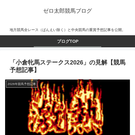
ゼロ太郎競馬ブログ
地方競馬全レース（ばんえい除く）と中央競馬の重賞予想記事を公開。
ブログTOP
「小倉牝馬ステークス2026」の見解【競馬
予想記事】
2026年競馬予想記事