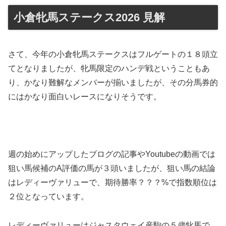
小倉牝馬ステークス2026 見解
さて、今年の小倉牝馬ステークスはフルゲートの１８頭立
てとなりましたが、牝馬限定のハンデ戦ということもあ
り、かなり難解なメンバーが揃いましたが、その分馬券的
にはかなり面白いレースになりそうです。
週の始めにアップしたブログの記事やYoutubeの動画では
狙い馬候補のA評価の馬が３頭いましたが、狙い馬の結論
はレディーヴァリューで、期待勝率？？？%で指数順位は
２位となっています。
レディーヴァリューはジャスタウェイ産駒の５歳牝馬で、