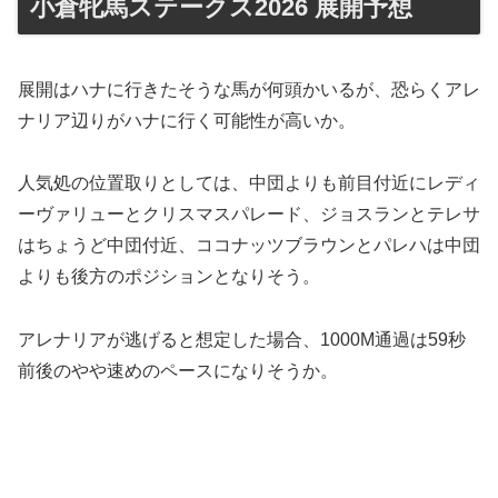
小倉牝馬ステークス2026 展開予想
展開はハナに行きたそうな馬が何頭かいるが、恐らくアレ
ナリア辺りがハナに行く可能性が高いか。
人気処の位置取りとしては、中団よりも前目付近にレディ
ーヴァリューとクリスマスパレード、ジョスランとテレサ
はちょうど中団付近、ココナッツブラウンとパレハは中団
よりも後方のポジションとなりそう。
アレナリアが逃げると想定した場合、1000M通過は59秒
前後のやや速めのペースになりそうか。