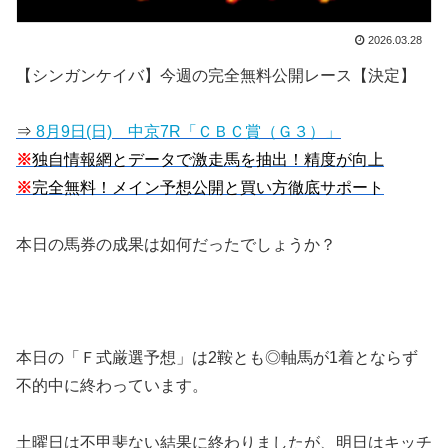
2026.03.28
【シンガンケイバ】今週の完全無料公開レース【決定】
⇒
8月9日(日) 中京7R「ＣＢＣ賞（Ｇ３）」
※
独自情報網とデータで激走馬を抽出！精度が向上
※
完全無料！メイン予想公開と買い方徹底サポート
本日の馬券の成果は如何だったでしょうか？
本日の「Ｆ式厳選予想」は2鞍とも◎軸馬が1着とならず
不的中に終わっています。
土曜日は不甲斐ない結果に終わりましたが、明日はキッチ