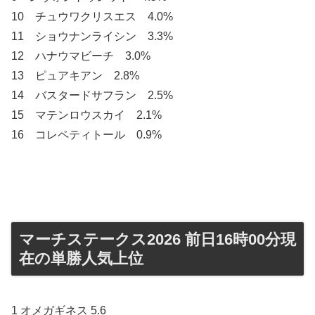
10 チュウワクリスエス 4.0%
11 ショウナンライシン 3.3%
12 ハナウマビーチ 3.0%
13 ピュアキアン 2.8%
14 バスタードサフラン 2.5%
15 マテンロウスカイ 2.1%
16 コレペティトール 0.9%
マーチステークス2026 前日16時00分現
在の単勝人気上位
1 オメガギネス 5.6