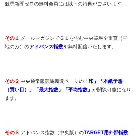
競馬新聞ゼロの無料会員には以下の特典がございます。
その１
メールマガジンでＧ１を含む中央競馬全重賞（平
地のみ）の
アドバンス指数
を無料配信いたします。
その２
中央通常版競馬新聞ページの
「印」「本紙予想
（買い目）」「最大指数」「平均指数」
が閲覧可能になり
ます。
その３
アドバンス指数（中央版）の
TARGET用外部指数