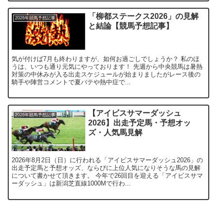
「柳都ステークス2026」の見解
2026年競馬予想記事
と結論【競馬予想記事】
気が付けば7月も終わりますが、如何お過ごしでしょうか？ 私のほ
うは、いつも通り元気にやっております！ 先週から中央競馬は暑熱
対策の中休みが入る出走スケジュールが始まりましたがレース後の
騎手や陣営コメントで夏バテや熱中症で...
【アイビスサマーダッシュ
2026年競馬予想記事
2026】出走予定馬・予想オッ
ズ・人気馬見解
2026年8月2日（日）に行われる「アイビスサマーダッシュ2026」の
出走予定馬と予想オッズ、ならびに上位人気になりそうな馬の見解
について書かせて頂きます。 今年で26回目を迎える「アイビスサマ
ーダッシュ」は新潟芝直線1000Mで行わ...