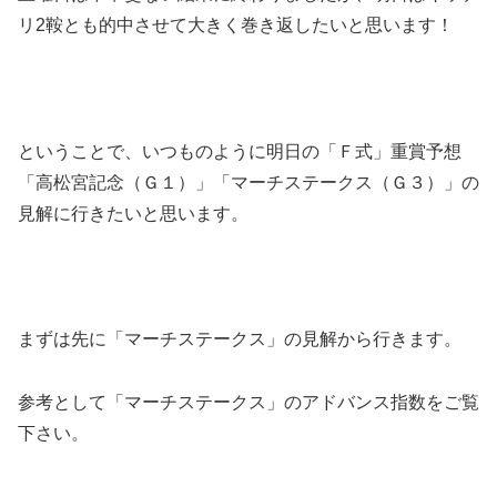
リ2鞍とも的中させて大きく巻き返したいと思います！
ということで、いつものように明日の「Ｆ式」重賞予想
「高松宮記念（Ｇ１）」「マーチステークス（Ｇ３）」の
見解に行きたいと思います。
まずは先に「マーチステークス」の見解から行きます。
参考として「マーチステークス」のアドバンス指数をご覧
下さい。