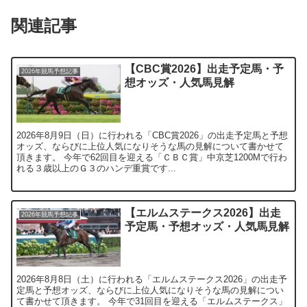
関連記事
【CBC賞2026】出走予定馬・予
2026年競馬予想記事
想オッズ・人気馬見解
2026年8月9日（日）に行われる「CBC賞2026」の出走予定馬と予想
オッズ、ならびに上位人気になりそうな馬の見解について書かせて
頂きます。 今年で62回目を迎える「ＣＢＣ賞」中京芝1200Mで行わ
れる３歳以上のＧ３のハンデ重賞です...
【エルムステークス2026】出走
2026年競馬予想記事
予定馬・予想オッズ・人気馬見解
2026年8月8日（土）に行われる「エルムステークス2026」の出走予
定馬と予想オッズ、ならびに上位人気になりそうな馬の見解につい
て書かせて頂きます。 今年で31回目を迎える「エルムステークス」