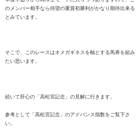
のメンバー相手なら待望の重賞初勝利がかなり期待出来る
とみています。
そこで、このレースはオメガギネスを軸とする馬券を組み
たい思います。
続いて肝心の「高松宮記念」の見解に行きます。
参考として「高松宮記念」のアドバンス指数をご覧下さ
い。