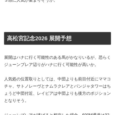
３頭に人気が集まりそうか。
高松宮記念2026 展開予想
展開はハナに行く可能性のある馬がかなりいるが、恐らく
ジューンブレア辺りがハナに行く可能性が高いか。
人気処の位置取りとしては、中団よりも前目付近にママコ
チャ、サトノレーヴとナムラクレアとパンジャタワーはち
ょうど中団付近、レイピアは中団よりも後方のポジション
となりそう。