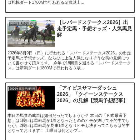
は札幌ダート1700Mで行われる３歳以上...
【レパードステークス2026】出
2026年競馬予想記事
走予定馬・予想オッズ・人気馬見
解
2026年8月9日（日）に行われる「レパードステークス2026」の出走
予定馬と予想オッズ、ならびに上位人気になりそうな馬の見解につ
いて書かせて頂きます。 今年で18回目を迎える「レパードステーク
ス」は新潟ダート1800Mで行われる３歳...
「アイビスサマーダッシュ
2026年競馬予想記事
2026」「クイーンステークス
2026」の見解【競馬予想記事】
本日の馬券の成果は如何だったでしょうか？ 本日の「Ｆ式厳選予
想」は1鞍目は◎軸馬が1着となったもののヒモが抜けて不的中でし
たが、2鞍目は◎軸馬が見事1着となりヒモも決まってこちらは的中
となっております！ 土曜日は何とかプ...