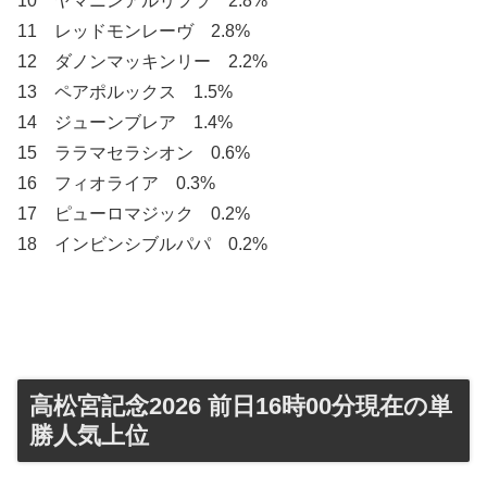
10 ヤマニンアルリフラ 2.8%
11 レッドモンレーヴ 2.8%
12 ダノンマッキンリー 2.2%
13 ペアポルックス 1.5%
14 ジューンブレア 1.4%
15 ララマセラシオン 0.6%
16 フィオライア 0.3%
17 ピューロマジック 0.2%
18 インビンシブルパパ 0.2%
高松宮記念2026 前日16時00分現在の単
勝人気上位