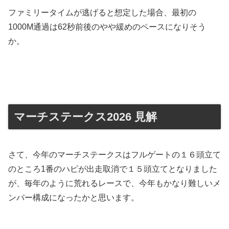
ファミリータイムが逃げると想定した場合、最初の
1000M通過は62秒前後のやや緩めのペースになりそう
か。
マーチステークス2026 見解
さて、今年のマーチステークスはフルゲートの１６頭立て
のところ1番のハピが出走取消で１５頭立てとなりました
が、毎年のように荒れるレースで、今年もかなり難しいメ
ンバー構成になったかと思います。