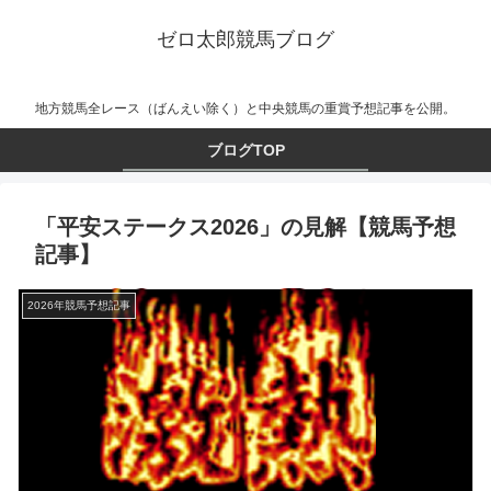
ゼロ太郎競馬ブログ
地方競馬全レース（ばんえい除く）と中央競馬の重賞予想記事を公開。
ブログTOP
「平安ステークス2026」の見解【競馬予想
記事】
2026年競馬予想記事