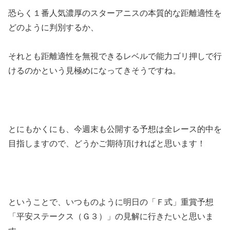
恐らく１番人気濃厚のスターアニスの本質的な距離適性を
どのように判別するか、
それとも距離適性を無視できるレベルで能力ゴリ押しで行
けるのかという見極めになってきそうですね。
とにもかくにも、今週末も公開する予想は全レース的中を
目指しますので、どうかご期待頂ければと思います！
ということで、いつものように明日の「Ｆ式」重賞予想
「平安ステークス（Ｇ３）」の見解に行きたいと思いま