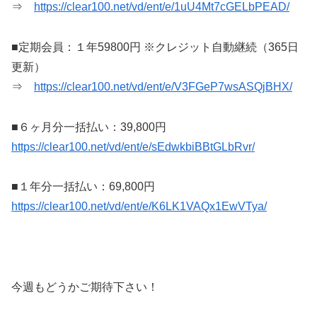
⇒
https://clear100.net/vd/ent/e/1uU4Mt7cGELbPEAD/
■定期会員：１年59800円 ※クレジット自動継続（365日
更新）
⇒
https://clear100.net/vd/ent/e/V3FGeP7wsASQjBHX/
■６ヶ月分一括払い：39,800円
https://clear100.net/vd/ent/e/sEdwkbiBBtGLbRvr/
■１年分一括払い：69,800円
https://clear100.net/vd/ent/e/K6LK1VAQx1EwVTya/
今週もどうかご期待下さい！