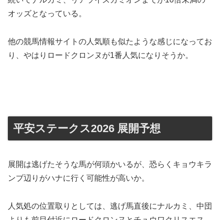
オッズとなっている。
他の競馬情報サイトの人気順も似たような感じになってお
り、やはりロードクロンヌが1番人気になりそうか。
平安ステークス2026 展開予想
展開は逃げたそうな馬が何頭かいるが、恐らくキョウキラ
ンブ辺りがハナに行く可能性が高いか。
人気処の位置取りとしては、逃げ馬直後にナルカミ、中団
よりも前目付近にロードクロンヌとチュウワクリスエス、