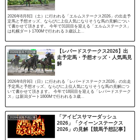
2026年8月8日（土）に行われる「エルムステークス2026」の出走予
定馬と予想オッズ、ならびに上位人気になりそうな馬の見解につい
て書かせて頂きます。 今年で31回目を迎える「エルムステークス」
は札幌ダート1700Mで行われる３歳以上...
【レパードステークス2026】出
2026年競馬予想記事
走予定馬・予想オッズ・人気馬見
解
2026年8月9日（日）に行われる「レパードステークス2026」の出走
予定馬と予想オッズ、ならびに上位人気になりそうな馬の見解につ
いて書かせて頂きます。 今年で18回目を迎える「レパードステーク
ス」は新潟ダート1800Mで行われる３歳...
「アイビスサマーダッシュ
2026年競馬予想記事
2026」「クイーンステークス
2026」の見解【競馬予想記事】