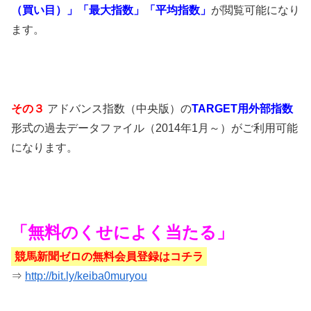
（買い目）」「最大指数」「平均指数」
が閲覧可能になり
ます。
その３
アドバンス指数（中央版）の
TARGET用外部指数
形式の過去データファイル（2014年1月～）がご利用可能
になります。
「無料のくせによく当たる」
競馬新聞ゼロの無料会員登録はコチラ
⇒
http://bit.ly/keiba0muryou