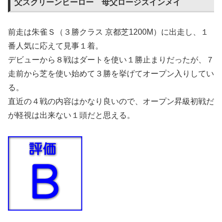
父スクリーンヒーロー 母父ロージズインメイ
前走は朱雀Ｓ（３勝クラス 京都芝1200M）に出走し、１
番人気に応えて見事１着。
デビューから８戦はダートを使い１勝止まりだったが、７
走前から芝を使い始めて３勝を挙げてオープン入りしてい
る。
直近の４戦の内容はかなり良いので、オープン昇級初戦だ
が軽視は出来ない１頭だと思える。