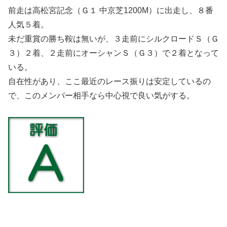
前走は高松宮記念（Ｇ１ 中京芝1200M）に出走し、８番
人気５着。
未だ重賞の勝ち鞍は無いが、３走前にシルクロードＳ（Ｇ
３）２着、２走前にオーシャンＳ（Ｇ３）で２着となって
いる。
自在性があり、ここ最近のレース振りは安定しているの
で、このメンバー相手なら中心視で良い気がする。