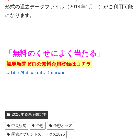
形式の過去データファイル（2014年1月～）がご利用可能
になります。
「無料のくせによく当たる」
競馬新聞ゼロの無料会員登録はコチラ
⇒
http://bit.ly/keiba0muryou
2026年競馬予想記事
中央競馬
予想
予想オッズ
函館スプリントステークス2026