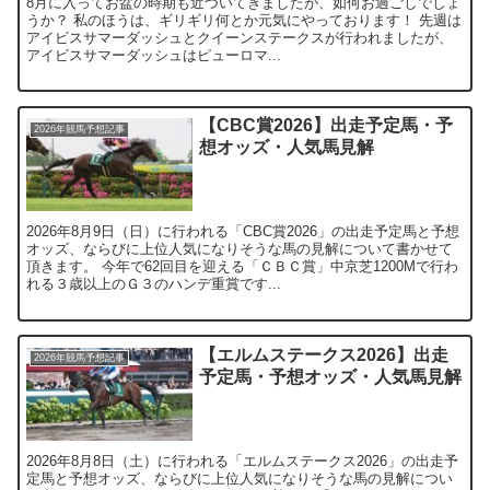
8月に入ってお盆の時期も近づいてきましたが、如何お過ごしでしょ
うか？ 私のほうは、ギリギリ何とか元気にやっております！ 先週は
アイビスサマーダッシュとクイーンステークスが行われましたが、
アイビスサマーダッシュはピューロマ...
【CBC賞2026】出走予定馬・予
2026年競馬予想記事
想オッズ・人気馬見解
2026年8月9日（日）に行われる「CBC賞2026」の出走予定馬と予想
オッズ、ならびに上位人気になりそうな馬の見解について書かせて
頂きます。 今年で62回目を迎える「ＣＢＣ賞」中京芝1200Mで行わ
れる３歳以上のＧ３のハンデ重賞です...
【エルムステークス2026】出走
2026年競馬予想記事
予定馬・予想オッズ・人気馬見解
2026年8月8日（土）に行われる「エルムステークス2026」の出走予
定馬と予想オッズ、ならびに上位人気になりそうな馬の見解につい