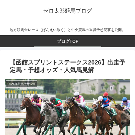
ゼロ太郎競馬ブログ
地方競馬全レース（ばんえい除く）と中央競馬の重賞予想記事を公開。
ブログTOP
【函館スプリントステークス2026】出走予
定馬・予想オッズ・人気馬見解
2026年競馬予想記事