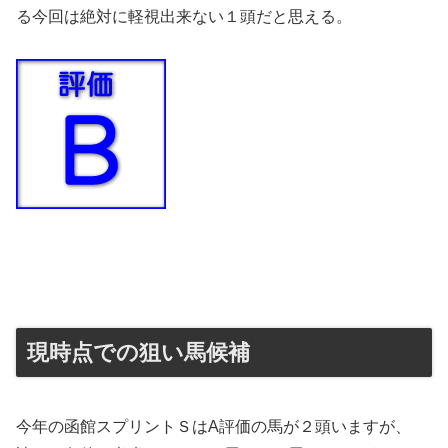
る今回は絶対に軽視出来ない１頭だと思える。
現時点での狙い馬候補
今年の函館スプリントＳはA評価の馬が２頭いますが、