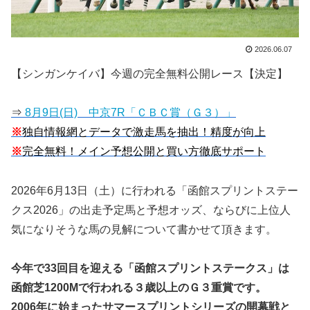
2026.06.07
【シンガンケイバ】今週の完全無料公開レース【決定】
⇒
8月9日(日) 中京7R「ＣＢＣ賞（Ｇ３）」
※
独自情報網とデータで激走馬を抽出！精度が向上
※
完全無料！メイン予想公開と買い方徹底サポート
2026年6月13日（土）に行われる「函館スプリントステー
クス2026」の出走予定馬と予想オッズ、ならびに上位人
気になりそうな馬の見解について書かせて頂きます。
今年で33回目を迎える「函館スプリントステークス」は
函館芝1200Mで行われる３歳以上のＧ３重賞です。
2006年に始まったサマースプリントシリーズの開幕戦と